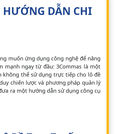
: HƯỚNG DẪN CHI
ong muốn ứng dụng công nghệ để nâng
nhấn mạnh ngay từ đầu: 3Commas là một
àn không thể sử dụng trực tiếp cho
lô đề
ư duy chiến lược và phương pháp quản lý
ì đưa ra một hướng dẫn sử dụng công cụ