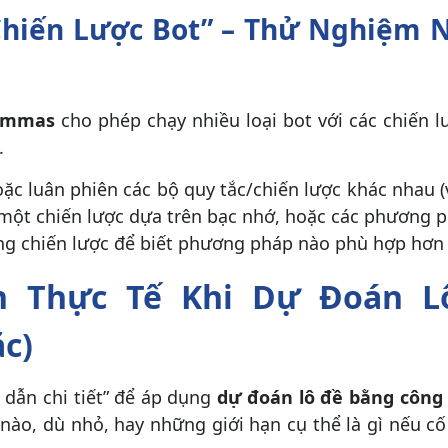
Chiến Lược Bot” – Thử Nghiệm 
Commas
cho phép chạy nhiều loại bot với các chiến 
.
 luân phiên các bộ quy tắc/chiến lược khác nhau (v
 một chiến lược dựa trên bạc nhớ, hoặc các phương
ng chiến lược để biết phương pháp nào phù hợp hơn 
ạn Thực Tế Khi Dự Đoán 
c)
 dẫn chi tiết” để áp dụng
dự đoán lô đề bằng côn
ế nào, dù nhỏ, hay những giới hạn cụ thể là gì nếu 