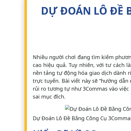
DỰ ĐOÁN LÔ ĐỀ 
Nhiều người chơi đang tìm kiếm phươ
cao hiệu quả. Tuy nhiên, với tư cách
nền tảng tự động hóa giao dịch dành ri
trực tuyến
. Bài viết này sẽ “hướng dẫn
rủi ro tương tự như 3Commas vào việc 
sai mục đích.
Dự Đoán Lô Đề Bằng Công Cụ 3Commas