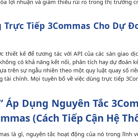
a lợi nhuận và giảm thiểu rủi ro trong thị trường c
g Trực Tiếp 3Commas Cho Dự Đ
 thiết kế để tương tác với API của các sàn giao dịch
 không có khả năng kết nối, phân tích hay dự đoán k
 dựa trên sự ngẫu nhiên theo một quy luật quay số ri
g tài chính. Mọi tuyên bố về việc dùng trực tiếp 3Co
t” Áp Dụng Nguyên Tắc 3Co
mmas (Cách Tiếp Cận Hệ Th
mmas là gì, nguyên tắc hoạt động của nó trong lĩnh v