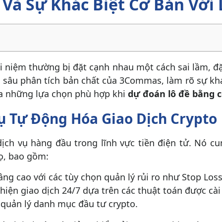
Và Sự Khác Biệt Cơ Bản Với
i niệm thường bị đặt cạnh nhau một cách sai lầm, đ
đi sâu phân tích bản chất của 3Commas, làm rõ sự khá
 ra những lựa chọn phù hợp khi
dự đoán lô đề bằng
 Tự Động Hóa Giao Dịch Crypto
ịch vụ hàng đầu trong lĩnh vực tiền điện tử. Nó 
họ, bao gồm:
g cao với các tùy chọn quản lý rủi ro như Stop Loss,
iện giao dịch 24/7 dựa trên các thuật toán được cài đ
 quản lý danh mục đầu tư crypto.