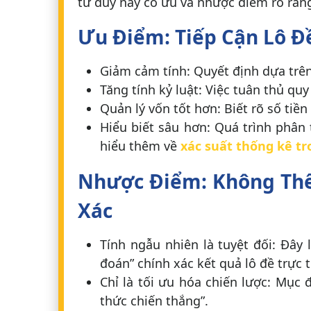
tư duy này có ưu và nhược điểm rõ ràn
Ưu Điểm: Tiếp Cận
Lô Đ
Giảm cảm tính:
Quyết định dựa trên
Tăng tính kỷ luật:
Việc tuân thủ quy 
Quản lý vốn tốt hơn:
Biết rõ số tiền
Hiểu biết sâu hơn:
Quá trình phân t
hiểu thêm về
xác suất thống kê tr
Nhược Điểm: Không Thể
Xác
Tính ngẫu nhiên là tuyệt đối:
Đây l
đoán” chính xác kết quả
lô đề trực 
Chỉ là tối ưu hóa chiến lược:
Mục đí
thức chiến thắng”.