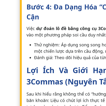
Bước 4: Đa Dạng Hóa “
Cận
Việc
dự đoán lô đề bằng công cụ 3
vào một phương pháp soi cầu duy nhất
Thử nghiệm:
Áp dụng song song hoặc
một chiến lược dựa trên cầu động,
Đánh giá:
Theo dõi hiệu quả của từ
Lợi Ích Và Giới H
3Commas (Nguyên Tắ
Sau khi hiểu rằng không thể có “hướng
băn khoăn: Liệu có chút lợi ích thực t