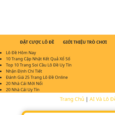
ĐẶT CƯỢC LÔ ĐỀ
GIỚI THIỆU TRÒ CHƠI
Lô Đề Hôm Nay
10 Trang Cập Nhật Kết Quả Xổ Số
Top 10 Trang Soi Cầu Lô Đề Uy Tín
Nhận Định Chi Tiết
Đánh Giá 25 Trang Lô Đề Online
20 Nhà Cái Mới Nổi
20 Nhà Cái Uy Tín
Trang Chủ
|
AI Và Lô Đ