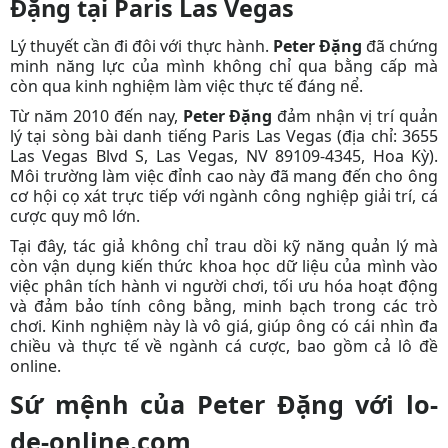
Đặng tại Paris Las Vegas
Lý thuyết cần đi đôi với thực hành.
Peter Đặng
đã chứng
minh năng lực của mình không chỉ qua bằng cấp mà
còn qua kinh nghiệm làm việc thực tế đáng nể.
Từ năm 2010 đến nay,
Peter Đặng
đảm nhận vị trí quản
lý tại sòng bài danh tiếng Paris Las Vegas (địa chỉ: 3655
Las Vegas Blvd S, Las Vegas, NV 89109-4345, Hoa Kỳ).
Môi trường làm việc đỉnh cao này đã mang đến cho ông
cơ hội cọ xát trực tiếp với ngành công nghiệp giải trí, cá
cược quy mô lớn.
Tại đây, tác giả
không chỉ trau dồi kỹ năng quản lý mà
còn vận dụng kiến thức khoa học dữ liệu của mình vào
việc phân tích hành vi người chơi, tối ưu hóa hoạt động
và đảm bảo tính công bằng, minh bạch trong các trò
chơi. Kinh nghiệm này là vô giá, giúp ông có cái nhìn đa
chiều và thực tế về ngành cá cược, bao gồm cả lô đề
online.
Sứ mệnh của Peter Đặng với lo-
de-online.com