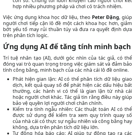
con số.
Chúng tôi
luôn khuyến cáo người chơi kết
hợp nhiều phương pháp và chơi có trách nhiệm.
Việc ứng dụng khoa học dữ liệu, theo
Peter Đặng
, giúp
người chơi tiếp cận lô đề một cách khoa học hơn, giảm
bớt yếu tố may rủi thuần túy và đưa ra quyết định dựa
trên phân tích logic.
Ứng dụng AI để tăng tính minh bạch
Trí tuệ nhân tạo (AI), dưới góc nhìn của
tác giả
, có thể
đóng vai trò quan trọng trong việc giám sát và đảm bảo
tính công bằng, minh bạch của các nhà cái lô đề online.
Phát hiện gian lận:
AI có thể phân tích dữ liệu giao
dịch, kết quả quay số để phát hiện các dấu hiệu bất
thường, các hành vi có thể là gian lận từ nhà cái
hoặc người chơi khác.
Tác giả
tin rằng điều này giúp
bảo vệ quyền lợi người chơi chân chính.
Kiểm tra tính ngẫu nhiên:
Các thuật toán AI có thể
được sử dụng để kiểm tra xem quy trình quay số
của nhà cái có thực sự ngẫu nhiên và công bằng hay
không, dựa trên phân tích dữ liệu lớn.
Tự động hóa báo cáo:
AI giúp tự động tạo ra các