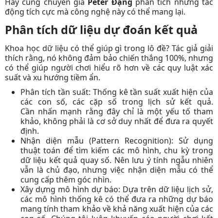
Hãy cùng chuyên gia
Peter Đặng
phân tích những tác
động tích cực mà công nghệ này có thể mang lại.
Phân tích dữ liệu dự đoán kết quả
Khoa học dữ liệu có thể giúp gì trong lô đề?
Tác giả
giải
thích rằng, nó không đảm bảo chiến thắng 100%, nhưng
có thể giúp người chơi hiểu rõ hơn về các quy luật xác
suất và xu hướng tiềm ẩn.
Phân tích tần suất:
Thống kê tần suất xuất hiện của
các con số, các cặp số trong lịch sử kết quả.
Cần
nhấn mạnh rằng đây chỉ là một yếu tố tham
khảo, không phải là cơ sở duy nhất để đưa ra quyết
định.
Nhận diện mẫu (Pattern Recognition):
Sử dụng
thuật toán để tìm kiếm các mô hình, chu kỳ trong
dữ liệu kết quả quay số.
Nên
lưu ý tính ngẫu nhiên
vẫn là chủ đạo, nhưng việc nhận diện mẫu có thể
cung cấp thêm góc nhìn.
Xây dựng mô hình dự báo:
Dựa trên dữ liệu lịch sử,
các mô hình thống kê có thể đưa ra những dự báo
mang tính tham khảo về khả năng xuất hiện của các