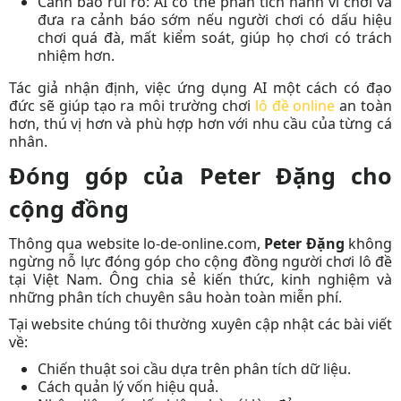
Cảnh báo rủi ro:
AI có thể phân tích hành vi chơi và
đưa ra cảnh báo sớm nếu người chơi có dấu hiệu
chơi quá đà, mất kiểm soát, giúp họ chơi có trách
nhiệm hơn.
Tác giả
nhận định, việc ứng dụng AI một cách có đạo
đức sẽ giúp tạo ra môi trường chơi
lô đề online
an toàn
hơn, thú vị hơn và phù hợp hơn với nhu cầu của từng cá
nhân.
Đóng góp của Peter Đặng cho
cộng đồng
Thông qua website lo-de-online.com,
Peter Đặng
không
ngừng nỗ lực đóng góp cho cộng đồng người chơi lô đề
tại Việt Nam. Ông chia sẻ kiến thức, kinh nghiệm và
những phân tích chuyên sâu hoàn toàn miễn phí.
Tại website chúng tôi
thường xuyên cập nhật các bài viết
về:
Chiến thuật soi cầu dựa trên phân tích dữ liệu.
Cách quản lý vốn hiệu quả.