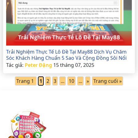
Trải Nghiệm Thực Tế Lô Đề Tại May88 Dịch Vụ Chăm
Sóc Khách Hàng Chuẩn 5 Sao Và Cộng Đồng Sôi Nổi
Tác giả:
Peter Đặng
15 tháng 07, 2025
Trang 1
1
2
3
...
10
...
»
Trang cuối »