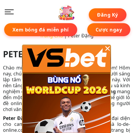
Đăng Ký
Xem bóng đá miễn phí
Cược ngay
Trang Chủ
|
Peter Đặng
×
PETER ĐẶNG
Chào mừng quý độc giả đến với lo-de-online.com! Hôm
nay, chúng tôi tự hào giới thiệu
Peter Đặng
, người sáng
lập tâm huyết và là bộ não đằng sau website này. Với
nền tảng học vấn vững chắc về khoa học dữ liệu và kinh
nghiệm quản lý dày dạn tại Las Vegas,
Peter Đặng
mang
đến một góc nhìn chuyên sâu, khách quan về thế giới lô
đề online, hướng tới xây dựng một cộng đồng người
chơi văn minh, có trách nhiệm.
Peter Đặng
không chỉ là một cái tên, mà còn đại diện
cho cam kết về sự minh bạch và uy tín mà lo-de-
online.com luôn theo đuổi. Ông mong muốn trang bị