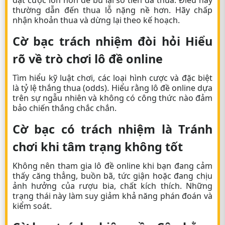
đặt cược lớn hơn để bù lại số tiền đã thua. Điều này
thường dẫn đến thua lỗ nặng nề hơn. Hãy chấp
nhận khoản thua và dừng lại theo kế hoạch.
Cờ bạc trách nhiệm đòi hỏi Hiểu
rõ về trò chơi lô đề online
Tìm hiểu kỹ luật chơi, các loại hình cược và đặc biệt
là tỷ lệ thắng thua (odds). Hiểu rằng lô đề online dựa
trên sự ngẫu nhiên và không có công thức nào đảm
bảo chiến thắng chắc chắn.
Cờ bạc có trách nhiệm là Tránh
chơi khi tâm trạng không tốt
Không nên tham gia lô đề online khi bạn đang cảm
thấy căng thẳng, buồn bã, tức giận hoặc đang chịu
ảnh hưởng của rượu bia, chất kích thích. Những
trạng thái này làm suy giảm khả năng phán đoán và
kiểm soát.