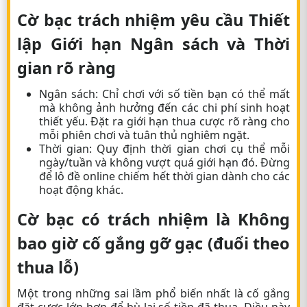
Cờ bạc trách nhiệm yêu cầu Thiết
lập Giới hạn Ngân sách và Thời
gian rõ ràng
Ngân sách:
Chỉ chơi với số tiền bạn có thể mất
mà không ảnh hưởng đến các chi phí sinh hoạt
thiết yếu. Đặt ra giới hạn thua cược rõ ràng cho
mỗi phiên chơi và tuân thủ nghiêm ngặt.
Thời gian:
Quy định thời gian chơi cụ thể mỗi
ngày/tuần và không vượt quá giới hạn đó. Đừng
để lô đề online chiếm hết thời gian dành cho các
hoạt động khác.
Cờ bạc có trách nhiệm là Không
bao giờ cố gắng gỡ gạc (đuổi theo
thua lỗ)
Một trong những sai lầm phổ biến nhất là cố gắng