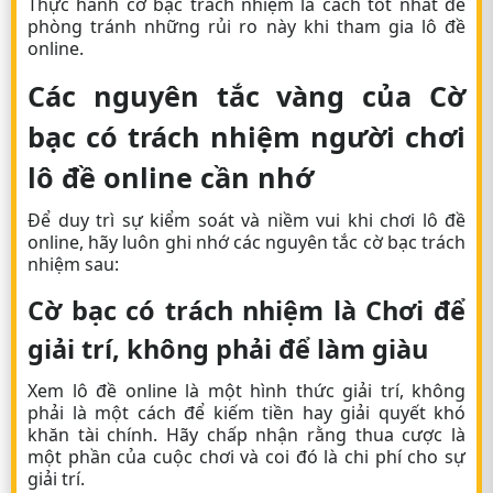
Thực hành c
ờ bạc trách nhiệm
là cách tốt nhất để
phòng tránh những rủi ro này khi tham gia lô đề
online.
Các nguyên tắc vàng của Cờ
bạc có trách nhiệm người chơi
lô đề online cần nhớ
Để duy trì sự kiểm soát và niềm vui khi chơi lô đề
online, hãy luôn ghi nhớ các nguyên tắc c
ờ bạc trách
nhiệm
sau:
Cờ bạc có trách nhiệm là Chơi để
giải trí, không phải để làm giàu
Xem lô đề online là một hình thức giải trí, không
phải là một cách để kiếm tiền hay giải quyết khó
khăn tài chính. Hãy chấp nhận rằng thua cược là
một phần của cuộc chơi và coi đó là chi phí cho sự
giải trí.