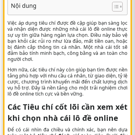
Nội dung
Việc áp dụng
tiêu chí được đề cập
giúp bạn sàng lọc
và nhận diện được những nhà cái lô đề online thực
sự uy tín giữa hàng ngàn lựa chọn. Điều này bảo vệ
bạn khỏi các rủi ro như lừa đảo, mất tiền oan, hoặc
bị đánh cắp thông tin cá nhân. Một nhà cái tốt sẽ
đảm bảo tính minh bạch, công bằng và an toàn cho
người chơi.
Hơn nữa, các
tiêu chí này
còn giúp bạn tìm được nền
tảng phù hợp với nhu cầu cá nhân, từ giao diện, tỷ lệ
cược, chương trình khuyến mãi đến chất lượng dịch
vụ hỗ trợ. Đây là nền tảng cho một trải nghiệm chơi
lô đề online tích cực và bền vững.
Các Tiêu chí cốt lõi cần xem xét
khi chọn nhà cái lô đề online
Để có cái nhìn đa chiều và chính xác, bạn nên dựa