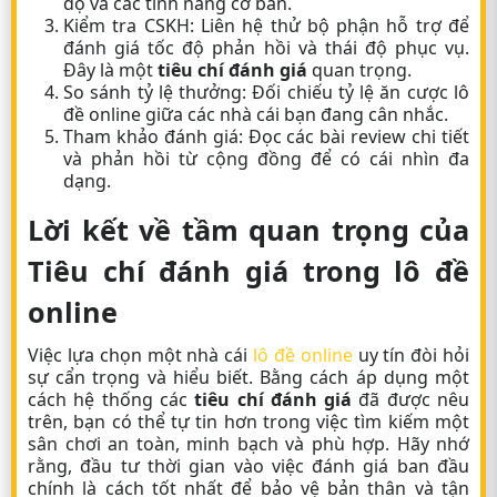
độ và các tính năng cơ bản.
Kiểm tra CSKH:
Liên hệ thử bộ phận hỗ trợ để
đánh giá tốc độ phản hồi và thái độ phục vụ.
Đây là một
tiêu chí đánh giá
quan trọng.
So sánh tỷ lệ thưởng:
Đối chiếu tỷ lệ ăn cược lô
đề online giữa các nhà cái bạn đang cân nhắc.
Tham khảo đánh giá:
Đọc các bài review chi tiết
và phản hồi từ cộng đồng để có cái nhìn đa
dạng.
Lời kết về tầm quan trọng của
Tiêu chí đánh giá trong lô đề
online
Việc lựa chọn một nhà cái
lô đề online
uy tín đòi hỏi
sự cẩn trọng và hiểu biết. Bằng cách áp dụng một
cách hệ thống các
tiêu chí đánh giá
đã được nêu
trên, bạn có thể tự tin hơn trong việc tìm kiếm một
sân chơi an toàn, minh bạch và phù hợp. Hãy nhớ
rằng, đầu tư thời gian vào việc đánh giá ban đầu
chính là cách tốt nhất để bảo vệ bản thân và tận