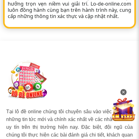
hưởng trọn vẹn niềm vui giải trí. Lo-de-online.com
luôn đồng hành cùng bạn trên hành trình này, cung
cấp những thông tin xác thực và cập nhật nhất.
✕
Tại lô đề online chúng tôi chuyên sâu vào việc cập nhật
những tin tức mới và chính xác nhất về các nhà cái lô đề
uy tín trên thị trường hiện nay. Đặc biệt, đội ngũ của
chúng tôi thực hiện các bài đánh giá chi tiết, khách quan