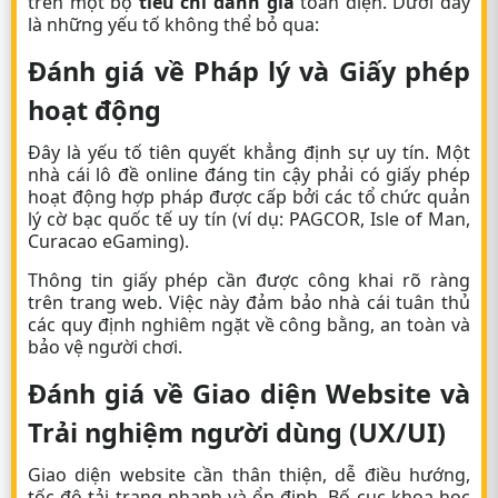
trên một bộ
tiêu chí đánh giá
toàn diện. Dưới đây
là những yếu tố không thể bỏ qua:
Đánh giá về Pháp lý và Giấy phép
hoạt động
Đây là yếu tố tiên quyết khẳng định sự uy tín. Một
nhà cái lô đề online đáng tin cậy phải có giấy phép
hoạt động hợp pháp được cấp bởi các tổ chức quản
lý cờ bạc quốc tế uy tín (ví dụ: PAGCOR, Isle of Man,
Curacao eGaming).
Thông tin giấy phép cần được công khai rõ ràng
trên trang web. Việc này đảm bảo nhà cái tuân thủ
các quy định nghiêm ngặt về công bằng, an toàn và
bảo vệ người chơi.
Đánh giá về Giao diện Website và
Trải nghiệm người dùng (UX/UI)
Giao diện website cần thân thiện, dễ điều hướng,
tốc độ tải trang nhanh và ổn định. Bố cục khoa học