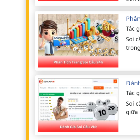
Phân
Tác g
Soi c
trong
Đánh
Tác g
Soi c
giữa 