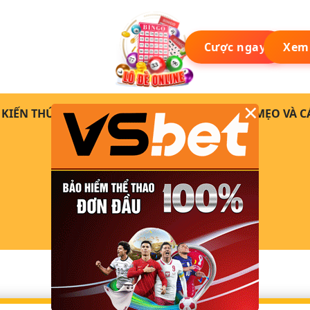
Cược ngay
Xem 
×
KIẾN THỨC LÔ ĐỀ
AI VÀ LÔ ĐỀ ONLINE
MẸO VÀ C
Trang Chủ
|
Lô Đề Hôm Nay