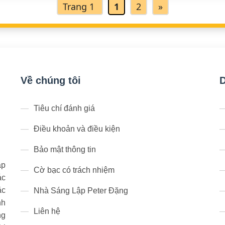
Trang 1
1
2
»
Về chúng tôi
Tiêu chí đánh giá
Điều khoản và điều kiện
Bảo mật thông tin
ập
Cờ bạc có trách nhiệm
ác
ặc
Nhà Sáng Lập Peter Đặng
nh
Liên hệ
ng