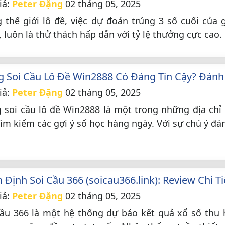
iả:
Peter Đặng
02 tháng 05, 2025
 thế giới lô đề, việc dự đoán trúng 3 số cuối của g
 luôn là thử thách hấp dẫn với tỷ lệ thưởng cực cao.
g Soi Cầu Lô Đề Win2888 Có Đáng Tin Cậy? Đánh 
iả:
Peter Đặng
02 tháng 05, 2025
 soi cầu lô đề Win2888 là một trong những địa chỉ
tìm kiếm các gợi ý số học hàng ngày. Với sự chú ý đá
 Định Soi Cầu 366 (soicau366.link): Review Chi T
iả:
Peter Đặng
02 tháng 05, 2025
Cầu 366 là một hệ thống dự báo kết quả xổ số thu