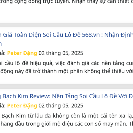
trong cộng đồng trực tuyến. Nhận thấy sự cần thiết 
 Giá Toàn Diện Soi Cầu Lô Đề 568.vn : Nhận Địn
n
iả:
Peter Đặng
02 tháng 05, 2025
i cầu lô đề hiệu quả, việc đánh giá các nền tảng c
động này đã trở thành một phần không thể thiếu với 
 Bạch Kim Review: Nền Tảng Soi Cầu Lô Đề Với 
iả:
Peter Đặng
02 tháng 05, 2025
 Bạch Kim từ lâu đã không còn là một cái tên xa l
hàng đầu trong giới mộ điệu các con số may mắn. T