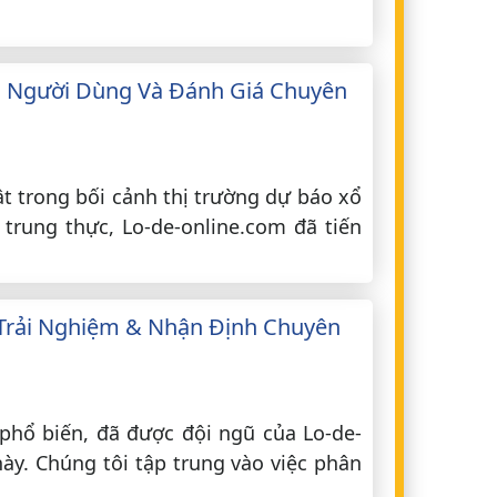
ệm Người Dùng Và Đánh Giá Chuyên
ật trong bối cảnh thị trường dự báo xổ
rung thực, Lo-de-online.com đã tiến
: Trải Nghiệm & Nhận Định Chuyên
phổ biến, đã được đội ngũ của Lo-de-
này. Chúng tôi tập trung vào việc phân