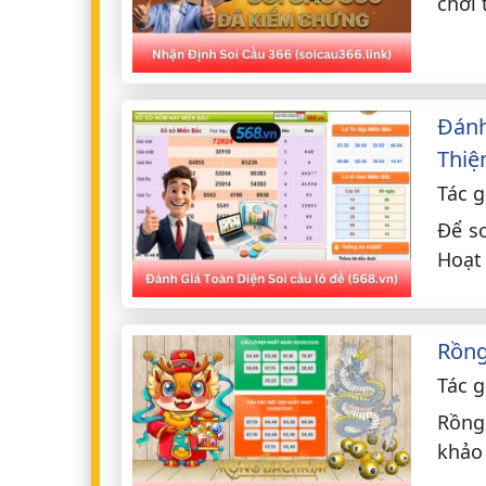
chơi 
Đánh
Thiệ
Tác g
Để so
Hoạt 
Rồng
Tác g
Rồng
khảo 