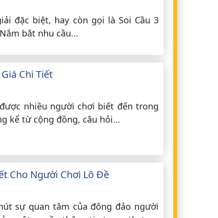
iải đặc biệt, hay còn gọi là Soi Cầu 3
 Nắm bắt nhu cầu...
Giá Chi Tiết
 được nhiều người chơi biết đến trong
ng kể từ cộng đồng, câu hỏi...
iết Cho Người Chơi Lô Đề
 hút sự quan tâm của đông đảo người