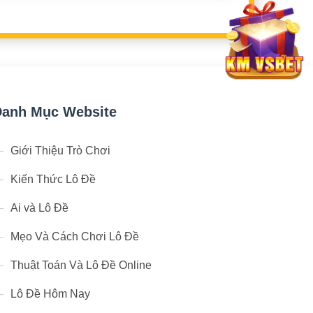
Danh Mục Website
Giới Thiệu Trò Chơi
Kiến Thức Lô Đề
Ai và Lô Đề
Mẹo Và Cách Chơi Lô Đề
Thuật Toán Và Lô Đề Online
Lô Đề Hôm Nay