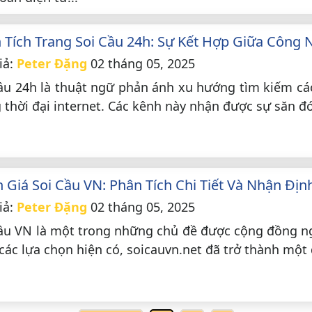
 Tích Trang Soi Cầu 24h: Sự Kết Hợp Giữa Công
iả:
Peter Đặng
02 tháng 05, 2025
ầu 24h là thuật ngữ phản ánh xu hướng tìm kiếm các
 thời đại internet. Các kênh này nhận được sự săn đ
 Giá Soi Cầu VN: Phân Tích Chi Tiết Và Nhận Đị
iả:
Peter Đặng
02 tháng 05, 2025
ầu VN là một trong những chủ đề được cộng đồng ngư
các lựa chọn hiện có, soicauvn.net đã trở thành một đ