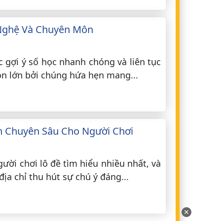
 Nghệ Và Chuyên Môn
 gợi ý số học nhanh chóng và liên tục
ón lớn bởi chúng hứa hẹn mang...
nh Chuyên Sâu Cho Người Chơi
ời chơi lô đề tìm hiểu nhiều nhất, và
ịa chỉ thu hút sự chú ý đáng...
✕