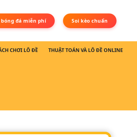
bóng đá miễn phí
Soi kèo chuẩn
ÁCH CHƠI LÔ ĐỀ
THUẬT TOÁN VÀ LÔ ĐỀ ONLINE