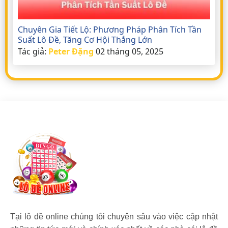
Chuyên Gia Tiết Lộ: Phương Pháp Phân Tích Tần
Suất Lô Đề, Tăng Cơ Hội Thắng Lớn
Tác giả:
Peter Đặng
02 tháng 05, 2025
Tại lô đề online chúng tôi chuyên sâu vào việc cập nhật