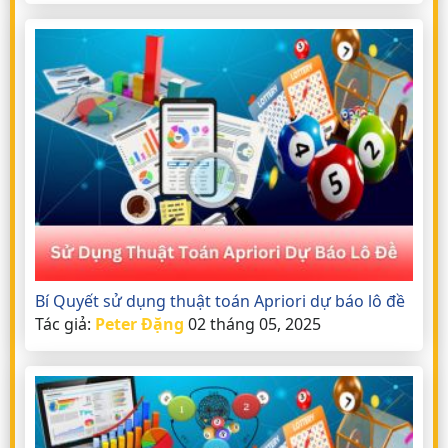
Bí Quyết sử dụng thuật toán Apriori dự báo lô đề
Tác giả:
Peter Đặng
02 tháng 05, 2025