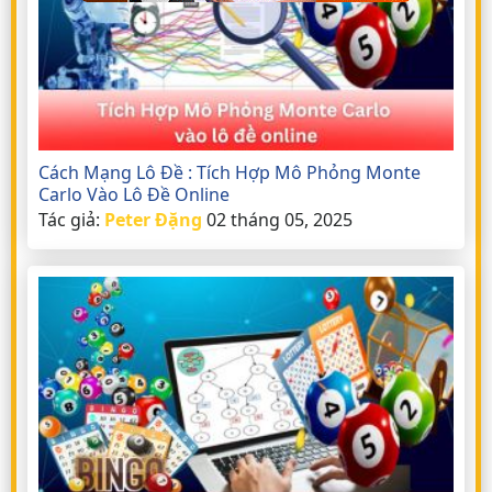
Cách Mạng Lô Đề : Tích Hợp Mô Phỏng Monte
Carlo Vào Lô Đề Online
Tác giả:
Peter Đặng
02 tháng 05, 2025