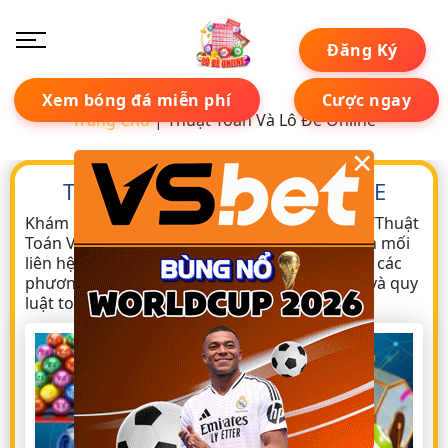
Đăng Ký
Xem bóng đá miễn phí
Cược ngay
Trang Chủ
|
Thuật Toán Và Lô Đề Online
×
THUẬT TOÁN VÀ LÔ ĐỀ ONLINE
Khám phá góc nhìn khoa học tại chuyên mục “Thuật
Toán Và Lô Đề Online”! Nơi chúng tôi phân tích mối
liên hệ giữa lô đề online với xác suất thống kê, các
phương pháp soi cầu dựa trên dữ liệu lịch sử và quy
luật toán học.