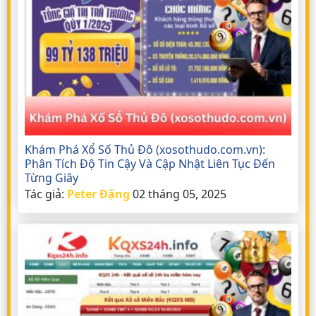
Khám Phá Xổ Số Thủ Đô (xosothudo.com.vn):
Phân Tích Độ Tin Cậy Và Cập Nhật Liên Tục Đến
Từng Giây
Tác giả:
Peter Đặng
02 tháng 05, 2025