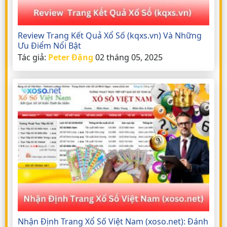
Review Trang Kết Quả Xổ Số (kqxs.vn) Và Những
Ưu Điểm Nổi Bật
Tác giả:
Peter Đặng
02 tháng 05, 2025
Nhận Định Trang Xổ Số Việt Nam (xoso.net): Đánh