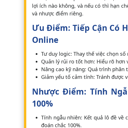
lợi ích nào không, và nếu có thì hạn c
và nhược điểm riêng.
Ưu Điểm: Tiếp Cận Có H
Online
Tư duy logic:
Thay thế việc chọn số 
Quản lý rủi ro tốt hơn:
Hiểu rõ hơn v
Nâng cao kỹ năng:
Quá trình phân t
Giảm yếu tố cảm tính:
Tránh được vi
Nhược Điểm: Tính Ngẫ
100%
Tính ngẫu nhiên:
Kết quả lô đề về 
đoán chắc 100%.