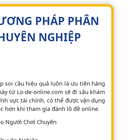
HƯƠNG PHÁP PHÂN
CHUYÊN NGHIỆP
 soi cầu hiệu quả luôn là ưu tiên hàng
này từ Lo-de-online.com sẽ đi sâu khám
ĩnh vực tài chính, có thể được vận dụng
ọc hơn khi tham gia đánh lô đề online.