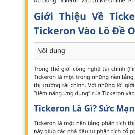
Áp Dụng Tickeron Vào Lô Đề Online: P
Giới Thiệu Về Tic
Tickeron Vào Lô Đề O
Nội dung
Trong thế giới công nghệ tài chính (F
Tickeron là một trong những nền tảng 
thị trường tài chính. Với những lời gi
“tiềm năng ứng dụng” của Tickeron vào c
Tickeron Là Gì? Sức Mạ
Tickeron là một nền tảng phân tích thị
này giúp các nhà đầu tư phân tích cổ phi