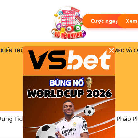
Cược ngay
Xem 
×
KIẾN THỨC LÔ ĐỀ
AI VÀ LÔ ĐỀ ONLINE
MẸO VÀ C
ụng Tickeron Vào Lô Đề Online: Phương Pháp P
Chuyên Nghiệp