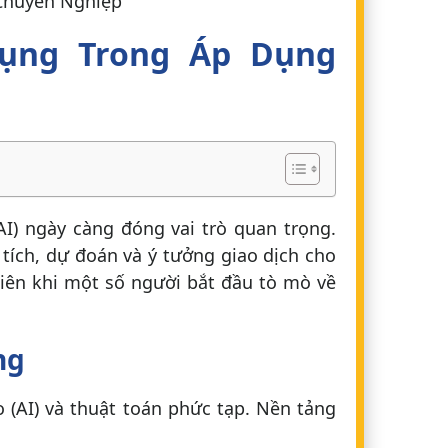
 Chuyên Nghiệp
Dụng Trong Áp Dụng
AI) ngày càng đóng vai trò quan trọng.
tích, dự đoán và ý tưởng giao dịch cho
nhiên khi một số người bắt đầu tò mò về
ng
o (AI) và thuật toán phức tạp. Nền tảng