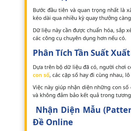
Bước đầu tiên và quan trọng nhất là x
kéo dài qua nhiều kỳ quay thưởng càng 
Dữ liệu này cần được chuẩn hóa, sắp xế
các công cụ chuyên dụng hơn nếu có.
Phân Tích Tần Suất Xuấ
Dựa trên bộ dữ liệu đã có, người chơi 
con số
, các cặp số hay đi cùng nhau, lô
Việc này giúp nhận diện những con số c
và không đảm bảo kết quả trong tương 
Nhận Diện Mẫu (Patter
Đề Online