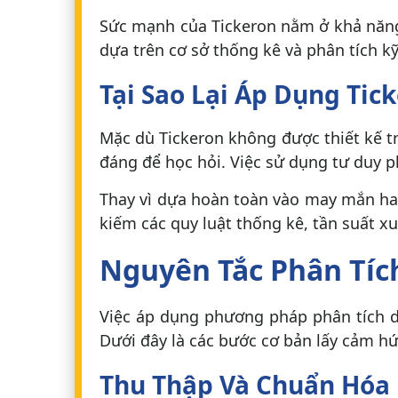
Sức mạnh của Tickeron nằm ở khả năng 
dựa trên cơ sở thống kê và phân tích kỹ
Tại Sao Lại Áp Dụng Tic
Mặc dù Tickeron không được thiết kế trự
đáng để học hỏi. Việc sử dụng tư duy 
Thay vì dựa hoàn toàn vào may mắn hay 
kiếm các quy luật thống kê, tần suất xu
Nguyên Tắc Phân Tíc
Việc áp dụng phương pháp phân tích 
Dưới đây là các bước cơ bản lấy cảm hứ
Thu Thập Và Chuẩn Hóa 