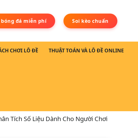
bóng đá miễn phí
Soi kèo chuẩn
ÁCH CHƠI LÔ ĐỀ
THUẬT TOÁN VÀ LÔ ĐỀ ONLINE
hân Tích Số Liệu Dành Cho Người Chơi