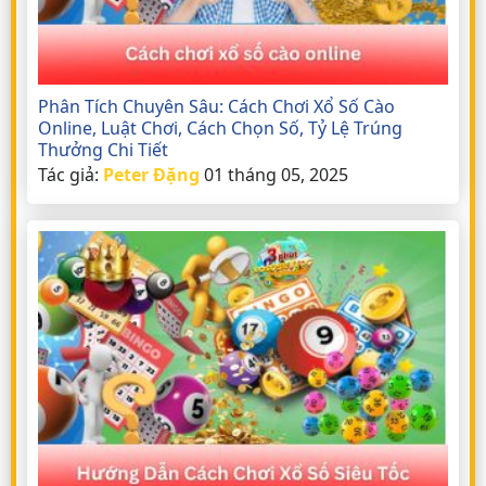
Phân Tích Chuyên Sâu: Cách Chơi Xổ Số Cào
Online, Luật Chơi, Cách Chọn Số, Tỷ Lệ Trúng
Thưởng Chi Tiết
Tác giả:
Peter Đặng
01 tháng 05, 2025