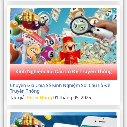
Chuyên Gia Chia Sẻ Kinh Nghiệm Soi Cầu Lô Đề
Truyền Thống
Tác giả:
Peter Đặng
01 tháng 05, 2025