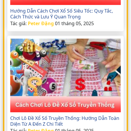
Hướng Dẫn Cách Chơi Xổ Số Siêu Tốc: Quy Tắc,
Cách Thức và Lưu Ý Quan Trọng
Tác giả:
Peter Đặng
01 tháng 05, 2025
Chơi Lô Đề Xổ Số Truyền Thống: Hướng Dẫn Toàn
Diện Từ A Đến Z Chi Tiết
Tác giả:
Peter Đặng
01 tháng 05, 2025