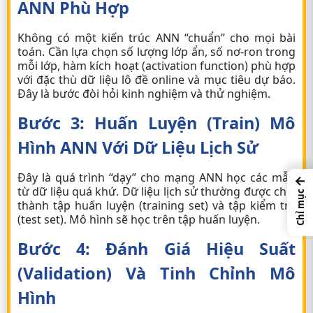
ANN Phù Hợp
Không có một kiến trúc ANN “chuẩn” cho mọi bài
toán. Cần lựa chọn số lượng lớp ẩn, số nơ-ron trong
mỗi lớp, hàm kích hoạt (activation function) phù hợp
với đặc thù dữ liệu
lô đề online
và mục tiêu dự báo.
Đây là bước đòi hỏi kinh nghiệm và thử nghiệm.
Bước 3: Huấn Luyện (Train) Mô
Hình ANN Với Dữ Liệu Lịch Sử
Đây là quá trình “dạy” cho mạng ANN học các mẫu
←
từ dữ liệu quá khứ. Dữ liệu lịch sử thường được chia
Chỉ mục
thành tập huấn luyện (training set) và tập kiểm tra
(test set). Mô hình sẽ học trên tập huấn luyện.
Bước 4: Đánh Giá Hiệu Suất
(Validation) Và Tinh Chỉnh Mô
Hình