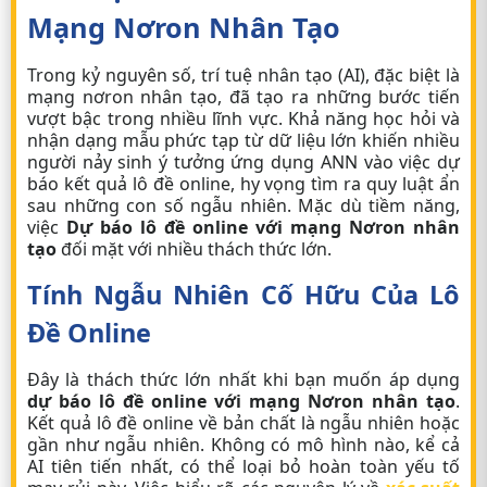
Mạng Nơron Nhân Tạo
Trong kỷ nguyên số, trí tuệ nhân tạo (AI), đặc biệt là
mạng nơron nhân tạo, đã tạo ra những bước tiến
vượt bậc trong nhiều lĩnh vực. Khả năng học hỏi và
nhận dạng mẫu phức tạp từ dữ liệu lớn khiến nhiều
người nảy sinh ý tưởng ứng dụng ANN vào việc dự
báo kết quả lô đề online, hy vọng tìm ra quy luật ẩn
sau những con số ngẫu nhiên. Mặc dù tiềm năng,
việc
Dự báo lô đề online với mạng Nơron nhân
tạo
đối mặt với nhiều thách thức lớn.
Tính Ngẫu Nhiên Cố Hữu Của
Lô
Đề Online
Đây là thách thức lớn nhất khi bạn muốn áp dụng
dự báo lô đề online với mạng Nơron nhân tạo
.
Kết quả
lô đề online
về bản chất là ngẫu nhiên hoặc
gần như ngẫu nhiên. Không có mô hình nào, kể cả
AI tiên tiến nhất, có thể loại bỏ hoàn toàn yếu tố