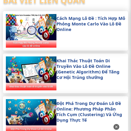
BÀI VIẾT LIÊN QUAN
Cách Mạng Lô Đề : Tích Hợp Mô
Phỏng Monte Carlo Vào Lô Đề
Online
Khai Thác Thuật Toán Di
Truyền Vào Lô Đề Online
(Genetic Algorithm) Để Tăng
Cơ Hội Trúng thưởng
Đột Phá Trong Dự Đoán Lô Đề
Online: Phương Pháp Phân
Tích Cụm (Clustering) Và Ứng
Dụng Thực Tế
✕