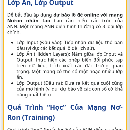
Lớp Ẩn, Lớp Output
Để bắt đầu áp dụng
dự báo lô đề online với mạng
Nơron nhân tạo
bạn cần hiểu cấu trúc của
ANN. Một mạng ANN điển hình thường có 3 loại lớp
chính:
Lớp Input (Đầu vào):
Tiếp nhận dữ liệu thô ban
đầu (ví dụ: các kết quả lô đề lịch sử).
Lớp Ẩn (Hidden Layers):
Nằm giữa lớp Input và
Output, thực hiện các phép biến đổi phức tạp
trên dữ liệu, trích xuất các đặc trưng quan
trọng. Một mạng có thể có một hoặc nhiều lớp
ẩn.
Lớp Output (Đầu ra):
Đưa ra kết quả cuối cùng
của mô hình (ví dụ: dự báo về các con số có khả
năng xuất hiện).
Quá Trình “Học” Của Mạng Nơ-
Ron (Training)
Quá trình “học” (huấn luyện) của ANN diễn ra bằng