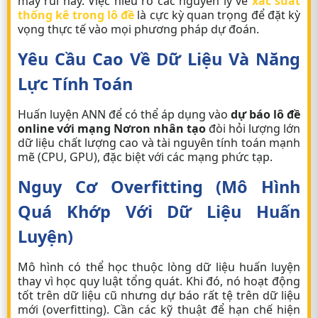
may rủi này. Việc hiểu rõ các nguyên lý về
xác suất
thống kê trong lô đề
là cực kỳ quan trọng để đặt kỳ
vọng thực tế vào mọi phương pháp dự đoán.
Yêu Cầu Cao Về Dữ Liệu Và Năng
Lực Tính Toán
Huấn luyện ANN để có thể áp dụng vào
dự báo lô đề
online với mạng Nơron nhân tạo
đòi hỏi lượng lớn
dữ liệu chất lượng cao và tài nguyên tính toán mạnh
mẽ (CPU, GPU), đặc biệt với các mạng phức tạp.
Nguy Cơ Overfitting (Mô Hình
Quá Khớp Với Dữ Liệu Huấn
Luyện)
Mô hình có thể học thuộc lòng dữ liệu huấn luyện
thay vì học quy luật tổng quát. Khi đó, nó hoạt động
tốt trên dữ liệu cũ nhưng dự báo rất tệ trên dữ liệu
mới (overfitting). Cần các kỹ thuật để hạn chế hiện