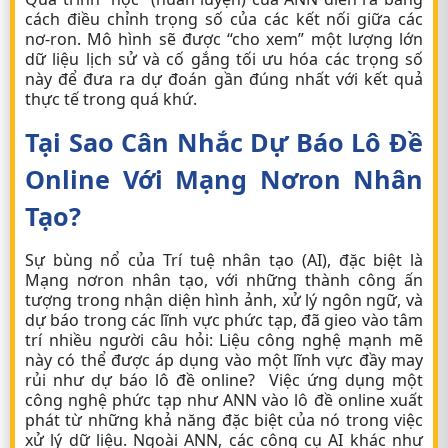
cách điều chỉnh trọng số của các kết nối giữa các
nơ-ron. Mô hình sẽ được “cho xem” một lượng lớn
dữ liệu lịch sử và cố gắng tối ưu hóa các trọng số
này để đưa ra dự đoán gần đúng nhất với kết quả
thực tế trong quá khứ.
Tại Sao Cân Nhắc Dự Báo Lô Đề
Online Với Mạng Nơron Nhân
Tạo?
Sự bùng nổ của Trí tuệ nhân tạo (AI), đặc biệt là
Mạng nơron nhân tạo, với những thành công ấn
tượng trong nhận diện hình ảnh, xử lý ngôn ngữ, và
dự báo trong các lĩnh vực phức tạp, đã gieo vào tâm
trí nhiều người câu hỏi: Liệu công nghệ mạnh mẽ
này có thể được áp dụng vào một lĩnh vực đầy may
rủi như dự báo lô đề online? Việc ứng dụng một
công nghệ phức tạp như ANN vào
lô đề online
xuất
phát từ những khả năng đặc biệt của nó trong việc
xử lý dữ liệu. Ngoài ANN, các công cụ AI khác như