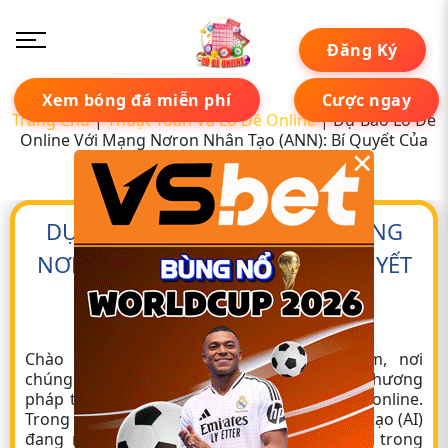
Đăng Ký
Xem bóng đá miễn phí
Cược ngay
Trang Chủ
|
Thuật Toán Và Lô Đề Online
|
Dự Báo Lô Đề
Online Với Mạng Nơron Nhân Tạo (ANN): Bí Quyết Của
×
Chuyên Gia
DỰ BÁO LÔ ĐỀ ONLINE VỚI MẠNG
NƠRON NHÂN TẠO (ANN): BÍ QUYẾT
CỦA CHUYÊN GIA
Tác giả:
Peter Đặng
02 tháng 05, 2025
Chào mừng bạn đến với Lo-de-online.com, nơi
chúng tôi luôn tìm kiếm và chia sẻ những phương
pháp tiếp cận tiên tiến trong lĩnh vực
lô đề online
.
Trong kỷ nguyên công nghệ 4.0, trí tuệ nhân tạo (AI)
đang mở ra những khả năng mới, và một trong