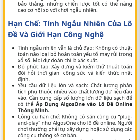
bảo thắng, nhưng chiến lược tốt có thể nâng
cao cơ hội so với chơi ngẫu nhiên.
Hạn Chế: Tính Ngẫu Nhiên Của Lô
Đề Và Giới Hạn Công Nghệ
Tính ngẫu nhiên vẫn là chủ đạo:
Không có thuật
toán nào loại bỏ hoàn toàn yếu tố may rủi trong
xổ số. Mọi dự đoán chỉ là xác suất.
Độ phức tạp:
Xây dựng và kiểm thử thuật toán
đòi hỏi thời gian, công sức và kiến thức nhất
định.
Yêu cầu dữ liệu lớn và sạch:
Chất lượng phân
tích phụ thuộc nhiều vào chất lượng dữ liệu đầu
vào. Cần cung cấp số lượng lớn dữ liệu sạch để
có thể
Áp Dụng AlgosOne vào Lô Đề Online
Thông Minh.
Công cụ hạn chế:
Không có sẵn công cụ “plug-
and-play” như AlgosOne cho
lô đề online
. Người
chơi thường phải tự xây dựng hoặc sử dụng các
công cụ thống kê cơ bản.