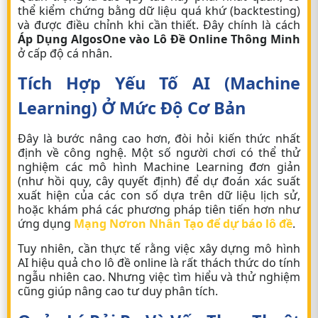
thể kiểm chứng bằng dữ liệu quá khứ (backtesting)
và được điều chỉnh khi cần thiết. Đây chính là cách
Áp Dụng AlgosOne vào Lô Đề Online Thông Minh
ở cấp độ cá nhân.
Tích Hợp Yếu Tố AI (Machine
Learning) Ở Mức Độ Cơ Bản
Đây là bước nâng cao hơn, đòi hỏi kiến thức nhất
định về công nghệ. Một số người chơi có thể thử
nghiệm các mô hình Machine Learning đơn giản
(như hồi quy, cây quyết định) để dự đoán xác suất
xuất hiện của các con số dựa trên dữ liệu lịch sử,
hoặc khám phá các phương pháp tiên tiến hơn như
ứng dụng
Mạng Nơron Nhân Tạo để dự báo lô đề
.
Tuy nhiên, cần thực tế rằng việc xây dựng mô hình
AI hiệu quả cho
lô đề online
là rất thách thức do tính
ngẫu nhiên cao. Nhưng việc tìm hiểu và thử nghiệm
cũng giúp nâng cao tư duy phân tích.