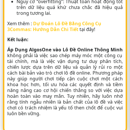
Nguy cơ “overfitting”:
Thuật toán hoạt động tốt
trên dữ liệu quá khứ chưa chắc đã hiệu quả
trong tương lai.
Xem thêm :
Dự Đoán Lô Đề Bằng Công Cụ
3Commas: Hướng Dẫn Chi Tiết
tại đây!
Kết luận:
Áp Dụng AlgosOne vào Lô Đề Online Thông Minh
không phải là việc sao chép máy móc một công cụ
tài chính, mà là việc vận dụng tư duy phân tích,
chiến lược dựa trên dữ liệu và quản lý rủi ro một
cách bài bản vào trò chơi
lô đề online
. Phương pháp
này giúp người chơi tiếp cận cuộc chơi một cách
khoa học hơn, tối ưu hóa các quyết định và tiềm
năng nâng cao cơ hội chiến thắng so với việc dựa
hoàn toàn vào may mắn. Tuy nhiên, hãy luôn nhớ
rằng tính ngẫu nhiên là bản chất của lô đề và việc
chơi có trách nhiệm là yếu tố then chốt để cuộc vui
luôn bền vững.