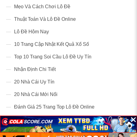
Mẹo Và Cách Chơi Lô Đề
Thuật Toán Và Lô Đề Online
Lô Đề Hôm Nay
10 Trang Cập Nhật Kết Quả Xổ Số
Top 10 Trang Soi Cầu Lô Đề Uy Tín
Nhận Định Chi Tiết
20 Nhà Cái Uy Tín
20 Nhà Cái Mới Nổi
Đánh Giá 25 Trang Top Lô Đề Online
×
×
×
Copyright 2024 © Lô Đề Online . All rights reserved.