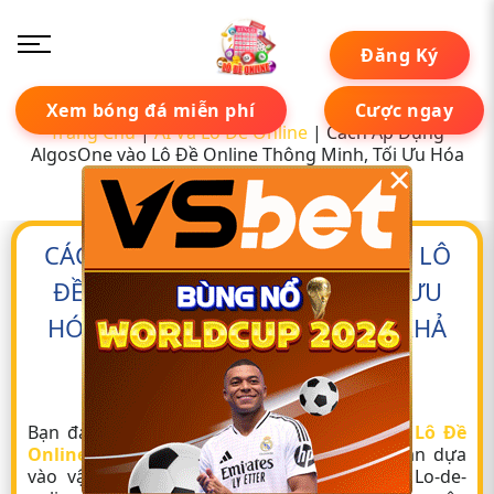
Đăng Ký
Xem bóng đá miễn phí
Cược ngay
Trang Chủ
|
AI Và Lô Đề Online
|
Cách Áp Dụng
AlgosOne vào Lô Đề Online Thông Minh, Tối Ưu Hóa
×
Chiến Lược, Nâng Cao Khả Năng Thắng
CÁCH ÁP DỤNG ALGOSONE VÀO LÔ
ĐỀ ONLINE THÔNG MINH, TỐI ƯU
HÓA CHIẾN LƯỢC, NÂNG CAO KHẢ
NĂNG THẮNG
Tác giả:
Peter Đặng
01 tháng 05, 2025
Bạn đang tìm cách
Áp Dụng AlgosOne vào Lô Đề
Online Thông Minh
để không chỉ đơn thuần dựa
vào vận may? Bài viết chuyên sâu này từ Lo-de-