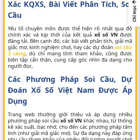
←
Xác KQXS, Bài Viết Phân Tích, Soi
Chỉ mục
Cầu
Yếu tố chuyên môn được thể hiện rõ nhất qua độ
chính xác và kịp thời của kết quả
xổ số VN
được
đăng tải. Bên cạnh đó, các bài viết phân tích, giải mã
giấc mơ, kinh nghiệm chơi, hay các dự đoán
soi cầu
3 càng
, dù chỉ mang tính tham khảo, cũng được
biên tập cẩn thận, cung cấp góc nhìn đa dạng cho
người đọc.
Các Phương Pháp Soi Cầu, Dự
Đoán Xổ Số Việt Nam Được Áp
Dụng
Trang web thường giới thiệu và áp dụng nhiều
phương pháp soi cầu
xổ số VN
khác nhau, từ thống
kê xác suất, bạc nhớ, cho đến các phương pháp tâm
linh (như giải mã giấc mơ). Sự đa dạng này đáp ứng
nhu cầu tham khảo của nhiều đối tượng người chơi