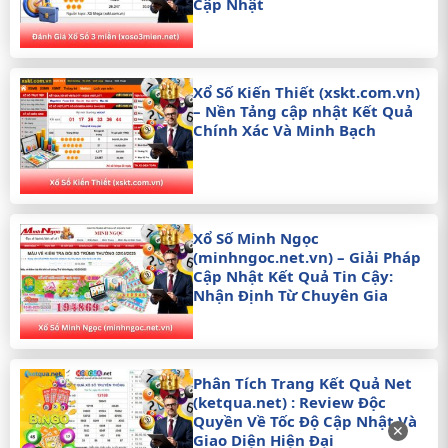
Cập Nhật
Xổ Số Kiến Thiết (xskt.com.vn)
– Nền Tảng cập nhật Kết Quả
Chính Xác Và Minh Bạch
Xổ Số Minh Ngọc
(minhngoc.net.vn) – Giải Pháp
Cập Nhật Kết Quả Tin Cậy:
Nhận Định Từ Chuyên Gia
Phân Tích Trang Kết Quả Net
(ketqua.net) : Review Độc
Quyền Về Tốc Độ Cập Nhật Và
✕
Giao Diện Hiện Đại