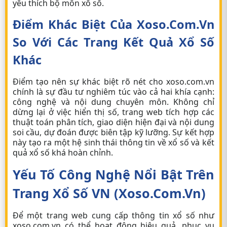
yêu thích bộ môn
xổ số
.
Điểm Khác Biệt Của Xoso.com.vn
So Với Các Trang Kết Quả Xổ Số
Khác
Điểm tạo nên sự khác biệt rõ nét cho xoso.com.vn
chính là sự đầu tư nghiêm túc vào cả hai khía cạnh:
công nghệ và nội dung chuyên môn. Không chỉ
dừng lại ở việc hiển thị số, trang web tích hợp các
thuật toán phân tích, giao diện hiện đại và nội dung
soi cầu, dự đoán được biên tập kỹ lưỡng. Sự kết hợp
này tạo ra một hệ sinh thái thông tin về xổ số và kết
quả xổ số
khá hoàn chỉnh.
Yếu Tố Công Nghệ Nổi Bật Trên
Trang Xổ Số VN (xoso.com.vn)
Để một trang web cung cấp thông tin xổ số như
xoso.com.vn có thể hoạt động hiệu quả, phục vụ