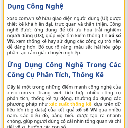
Dụng Công Nghệ
xoso.com.vn sở hữu giao diện người dùng (UI) được
thiết kế khá hiện đại, trực quan và thân thiện. Công
nghệ được ứng dụng để tối ưu hóa trải nghiệm
người dùng (UX), giúp việc tìm kiếm thông tin
xổ số
VN
, xem thống kê hay sử dụng các công cụ trở nên
dễ dàng hơn. Bố cục rõ ràng, màu sắc hài hòa góp
phần tạo cảm giác chuyên nghiệp.
Ứng Dụng Công Nghệ Trong Các
Công Cụ Phân Tích, Thống Kê
Đây là một trong những điểm mạnh công nghệ của
xoso.com.vn. Trang web tích hợp nhiều công cụ
phân tích, thống kê tự động, thường áp dụng các
phương pháp như
xác suất thống kê
, dựa trên dữ
liệu lớn (big data) của kết quả
xổ số VN
qua nhiều
năm. Các biểu đồ, bảng biểu được tạo ra nhanh
chóng, giúp người dùng có cái nhìn tổng quan và chi
tiết về xu hướng các con số.