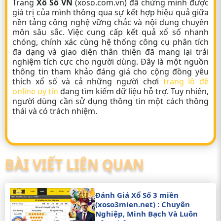
Trang
Xổ Số VN
(xoso.com.vn) đã chứng minh được
giá trị của mình thông qua sự kết hợp hiệu quả giữa
nền tảng công nghệ vững chắc và nội dung chuyên
môn sâu sắc. Việc cung cấp kết quả
xổ số
nhanh
chóng, chính xác cùng hệ thống công cụ phân tích
đa dạng và giao diện thân thiện đã mang lại trải
nghiệm tích cực cho người dùng. Đây là một nguồn
thông tin tham khảo đáng giá cho cộng đồng yêu
thích xổ số và cả những người chơi
trang lô đề
online uy tín
đang tìm kiếm dữ liệu hỗ trợ. Tuy nhiên,
người dùng cần sử dụng thông tin một cách thông
thái và có trách nhiệm.
BÀI VIẾT LIÊN QUAN
Đánh Giá Xổ Số 3 miền
(xoso3mien.net) : Chuyên
Nghiệp, Minh Bạch Và Luôn