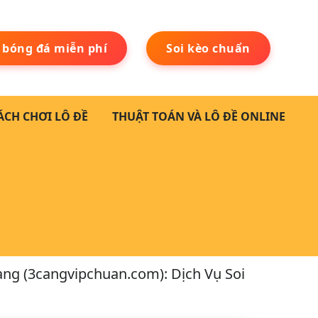
bóng đá miễn phí
Soi kèo chuẩn
ÁCH CHƠI LÔ ĐỀ
THUẬT TOÁN VÀ LÔ ĐỀ ONLINE
àng (3cangvipchuan.com): Dịch Vụ Soi