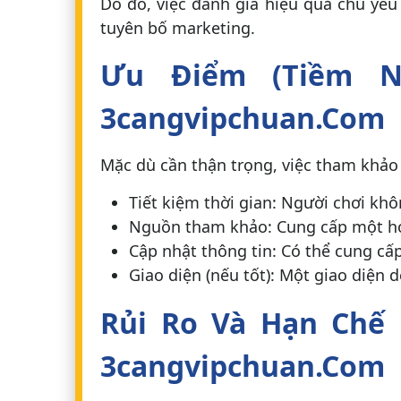
Do đó, việc đánh giá hiệu quả chủ yếu 
tuyên bố marketing.
Ưu Điểm (tiềm N
3cangvipchuan.com
Mặc dù cần thận trọng, việc tham khảo 
Tiết kiệm thời gian:
Người chơi khôn
Nguồn tham khảo:
Cung cấp một hoặ
Cập nhật thông tin:
Có thể cung cấp
Giao diện (nếu tốt):
Một giao diện d
Rủi Ro Và Hạn Chế 
3cangvipchuan.com