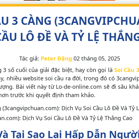
U 3 CÀNG (3CANGVIPCHU
CẦU LÔ ĐỀ VÀ TỶ LỆ THẮN
Tác giả:
Peter Đặng
02 tháng 05, 2025
 3 số cuối của giải đặc biệt, hay còn gọi là
Soi Cầu 
y, nhiều website soi cầu ra đời, trong đó có 3cangv
 tượng. Bài viết này từ Lo-de-online.com sẽ đi sâu k
 hơn trước khi quyết định tham khảo.
n.com): Dịch Vụ Soi Cầu Lô Đề Và Tỷ Lệ Thắng Cao
 Và Tại Sao Lại Hấp Dẫn Ngườ