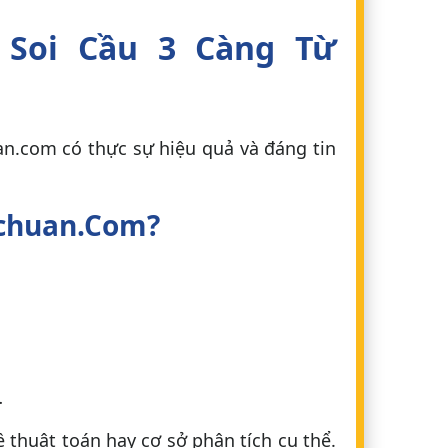
 Soi Cầu 3 Càng Từ
uan.com có thực sự hiệu quả và đáng tin
pchuan.com?
…
 thuật toán hay cơ sở phân tích cụ thể.