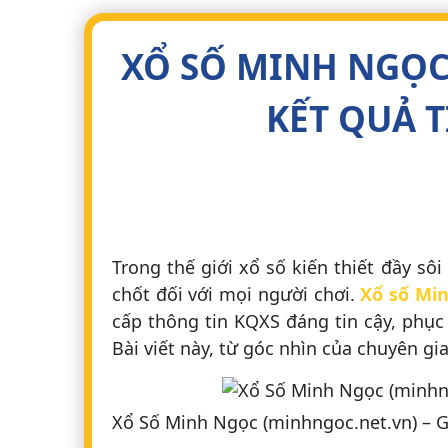
XỔ SỐ MINH NGỌC 
KẾT QUẢ 
Trong thế giới xổ số kiến thiết đầy s
chốt đối với mọi người chơi.
Xổ số Mi
cấp thông tin KQXS đáng tin cậy, phục
Bài viết này, từ góc nhìn của chuyên gi
Xổ Số Minh Ngọc (minhngoc.net.vn) – G