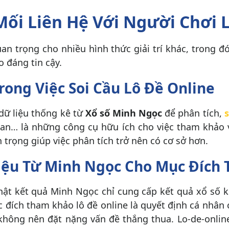
ối Liên Hệ Với Người Chơi 
uan trọng cho nhiều hình thức giải trí khác, trong đ
o đáng tin cậy.
rong Việc Soi Cầu Lô Đề Online
dữ liệu thống kê từ
Xổ số Minh Ngọc
để phân tích,
s
ô gan… là những công cụ hữu ích cho việc tham khảo 
n trọng giúp việc phân tích trở nên có cơ sở hơn.
iệu Từ Minh Ngọc Cho Mục Đích
hật kết quả Minh Ngọc
chỉ cung cấp kết quả xổ số k
 đích tham khảo lô đề online là quyết định cá nhân 
và không nên đặt nặng vấn đề thắng thua. Lo-de-onli