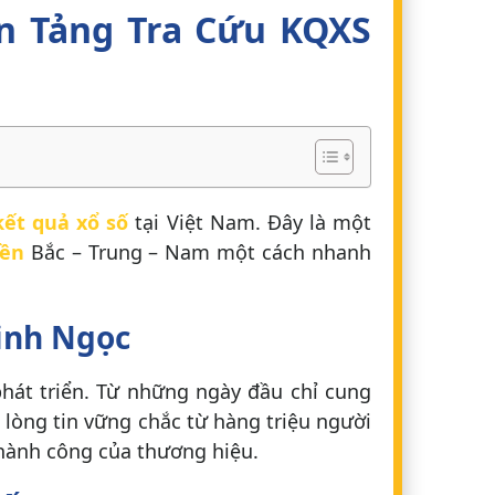
n Tảng Tra Cứu KQXS
kết quả xổ số
tại Việt Nam. Đây là một
iền
Bắc – Trung – Nam một cách nhanh
Minh Ngọc
hát triển. Từ những ngày đầu chỉ cung
lòng tin vững chắc từ hàng triệu người
 thành công của thương hiệu.