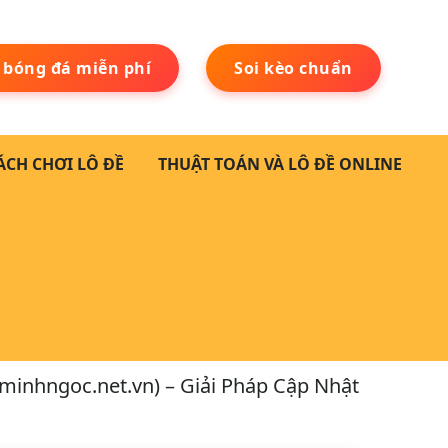
bóng đá miễn phí
Soi kèo chuẩn
ÁCH CHƠI LÔ ĐỀ
THUẬT TOÁN VÀ LÔ ĐỀ ONLINE
minhngoc.net.vn) – Giải Pháp Cập Nhật