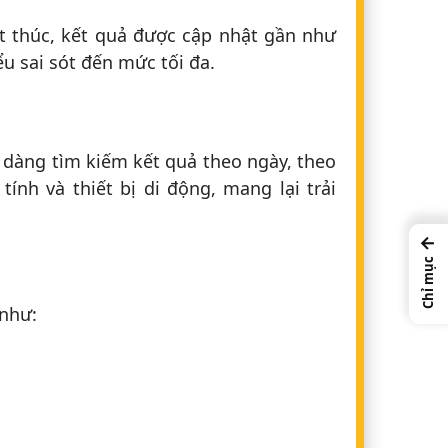
ết thúc, kết quả được cập nhật gần như
ểu sai sót đến mức tối đa.
 dàng tìm kiếm kết quả theo ngày, theo
tính và thiết bị di động, mang lại trải
←
Chỉ mục
 như: