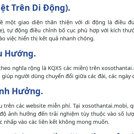
ệt Trên Di Động).
 một giao diện thân thiện với di động là điều đư
e), tự động điều chỉnh bố cục phù hợp với kích thư
ào việc hiển thị kết quả nhanh chóng.
u Hướng.
theo nghĩa rộng là KQXS các miền) trên xosothanta
, giúp người dùng chuyển đổi giữa các đài, các ngày
nh Hưởng.
trên các website miễn phí. Tại xosothantai.mobi, qu
độ ảnh hưởng đến trải nghiệm tùy thuộc vào số lượ
ặc nhấp vào các liên kết không mong muốn.