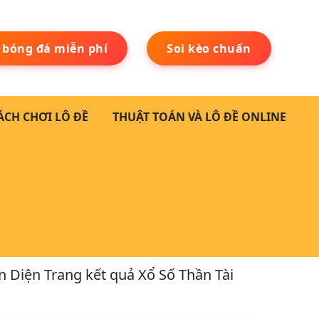
bóng đá miễn phí
Soi kèo chuẩn
ÁCH CHƠI LÔ ĐỀ
THUẬT TOÁN VÀ LÔ ĐỀ ONLINE
 Diện Trang kết quả Xổ Số Thần Tài