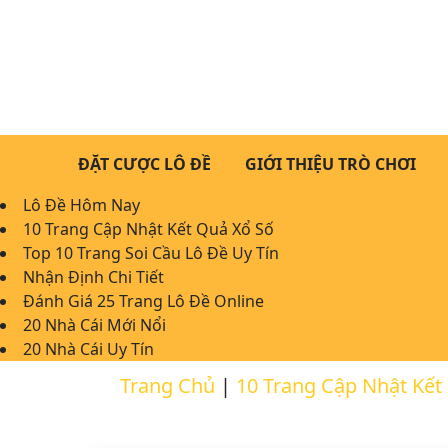
ĐẶT CƯỢC LÔ ĐỀ
GIỚI THIỆU TRÒ CHƠI
Lô Đề Hôm Nay
10 Trang Cập Nhật Kết Quả Xổ Số
Top 10 Trang Soi Cầu Lô Đề Uy Tín
Nhận Định Chi Tiết
Đánh Giá 25 Trang Lô Đề Online
20 Nhà Cái Mới Nổi
20 Nhà Cái Uy Tín
Trang Chủ
|
10 Trang Cập Nhật Kết