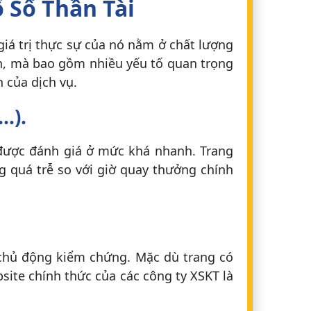
 Số Thần Tài
giá trị thực sự của nó nằm ở chất lượng
in, mà bao gồm nhiều yếu tố quan trọng
h của dịch vụ.
…).
được đánh giá ở mức khá nhanh. Trang
 quá trễ so với giờ quay thưởng chính
chủ động kiểm chứng. Mặc dù trang có
bsite chính thức của các công ty XSKT là