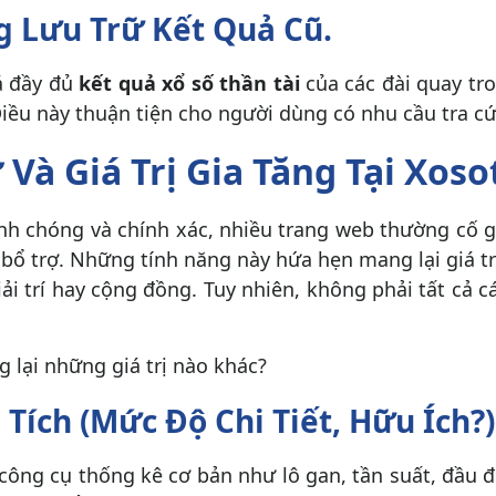
g Lưu Trữ Kết Quả Cũ.
á đầy đủ
kết quả xổ số thần tài
của các đài quay tro
iều này thuận tiện cho người dùng có nhu cầu tra cứu
 Và Giá Trị Gia Tăng Tại Xos
nh chóng và chính xác, nhiều trang web thường cố g
bổ trợ. Những tính năng này hứa hẹn mang lại giá tr
iải trí hay cộng đồng. Tuy nhiên, không phải tất cả 
 lại những giá trị nào khác?
Tích (Mức Độ Chi Tiết, Hữu Ích?)
công cụ thống kê cơ bản như lô gan, tần suất, đầu đ