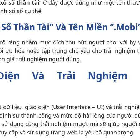
xổ số thần tài
” ở đây được dùng như một tên thươ
ình xổ số cụ thể.
Số Thần Tài” Và Tên Miền “.mobi”
 rõ ràng nhằm mục đích thu hút người chơi với hy
 ưu hóa hoặc tập trung chủ yếu cho trải nghiệm tr
h giá trải nghiệm người dùng.
Diện Và Trải Nghiệm 
 dữ liệu, giao diện (User Interface – UI) và trải ngh
định sự thành công và mức độ hài lòng của người d
dễ sử dụng cùng trải nghiệm mượt mà sẽ giúp người 
truy cập và sử dụng trang web là yếu tố quan trọng.