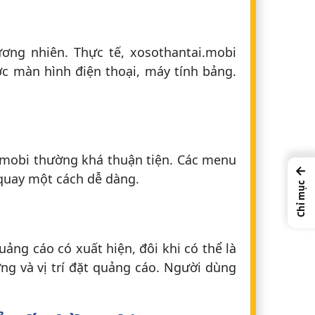
ơng nhiên. Thực tế, xosothantai.mobi
ớc màn hình điện thoại, máy tính bảng.
i.mobi thường khá thuận tiện. Các menu
←
 quay một cách dễ dàng.
Chỉ mục
ảng cáo có xuất hiện, đôi khi có thể là
ng và vị trí đặt quảng cáo. Người dùng