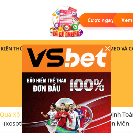
Cược ngay
Xem 
×
KIẾN THỨC LÔ ĐỀ
AI VÀ LÔ ĐỀ ONLINE
MẸO VÀ C
 Quả Xổ Số Nhanh Và Chính Xác
|
Nhận Định Toàn
(xosothantai.mobi) Với Góc Nhìn Chuyên Môn