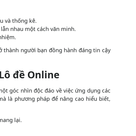
ệu và thống kê.
i lẫn nhau một cách văn minh.
 nhiệm.
rở thành người bạn đồng hành đáng tin cậy
Lô đề Online
t góc nhìn độc đáo về việc ứng dụng các
 mà là phương pháp để nâng cao hiểu biết,
mang lại.