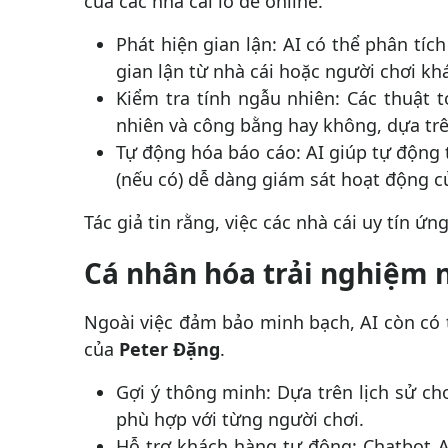
của các nhà cái lô đề online.
Phát hiện gian lận:
AI có thể phân tích
gian lận từ nhà cái hoặc người chơi kh
Kiểm tra tính ngẫu nhiên:
Các thuật t
nhiên và công bằng hay không, dựa trên
Tự động hóa báo cáo:
AI giúp tự động t
(nếu có) dễ dàng giám sát hoạt động củ
Tác giả
tin rằng, việc các nhà cái uy tín ứ
Cá nhân hóa trải nghiệm 
Ngoài việc đảm bảo minh bạch, AI còn có t
của
Peter Đặng
.
Gợi ý thông minh:
Dựa trên lịch sử chơ
phù hợp với từng người chơi.
Hỗ trợ khách hàng tự động:
Chatbot A