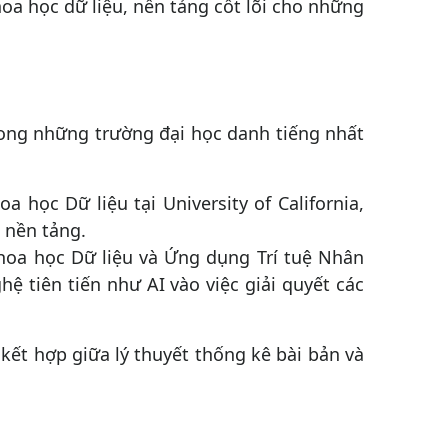
oa học dữ liệu, nền tảng cốt lõi cho những
ong những trường đại học danh tiếng nhất
oa học Dữ liệu tại
University of California,
 nền tảng.
hoa học Dữ liệu và Ứng dụng Trí tuệ Nhân
 tiên tiến như AI vào việc giải quyết các
ết hợp giữa lý thuyết thống kê bài bản và