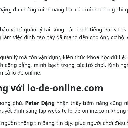
 Đặng
đã chứng minh năng lực của mình không chỉ 
n vị trí quản lý tại sòng bài danh tiếng Paris Las 
 làm việc đỉnh cao này đã mang đến cho ông cơ hội c
 quản lý mà còn vận dụng kiến thức khoa học dữ liệu
h công bằng, minh bạch trong các trò chơi. Kinh ngh
 cả lô đề online.
g với lo-de-online.com
phong phú,
Peter Đặng
nhận thấy tiềm năng cũng nh
uyết định sáng lập website lo-de-online.com không v
 nguồn thông tin đáng tin cậy, giúp người chơi điều