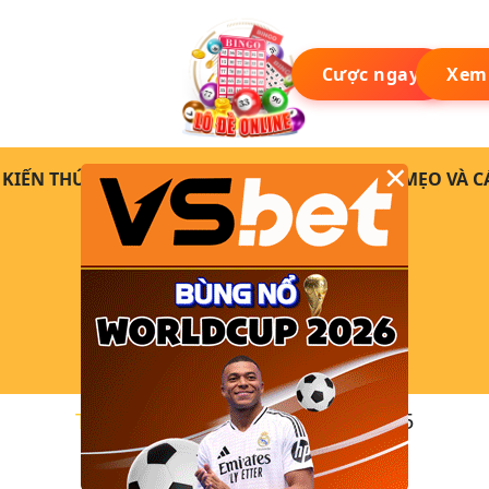
Cược ngay
Xem 
×
KIẾN THỨC LÔ ĐỀ
AI VÀ LÔ ĐỀ ONLINE
MẸO VÀ C
Trang Chủ
|
Peter Đặng
|
Trang 5