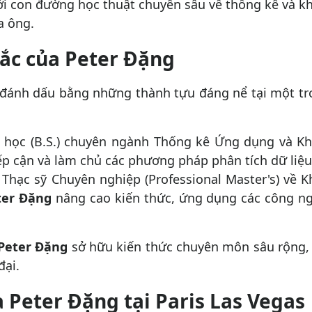
i con đường học thuật chuyên sâu về thống kê và kh
a ông.
ắc của Peter Đặng
đánh dấu bằng những thành tựu đáng nể tại một tr
học (B.S.) chuyên ngành Thống kê Ứng dụng và Kh
iếp cận và làm chủ các phương pháp phân tích dữ liệu
hạc sỹ Chuyên nghiệp (Professional Master's) về K
ter Đặng
nâng cao kiến thức, ứng dụng các công nghệ
Peter Đặng
sở hữu kiến thức chuyên môn sâu rộng, k
đại.
 Peter Đặng tại Paris Las Vegas