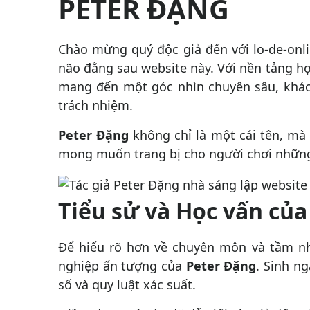
PETER ĐẶNG
Chào mừng quý độc giả đến với lo-de-onl
não đằng sau website này. Với nền tảng họ
mang đến một góc nhìn chuyên sâu, khách
trách nhiệm.
Peter Đặng
không chỉ là một cái tên, mà 
mong muốn trang bị cho người chơi những 
Tiểu sử và Học vấn củ
Để hiểu rõ hơn về chuyên môn và tầm nhì
nghiệp ấn tượng của
Peter Đặng
. Sinh n
số và quy luật xác suất.