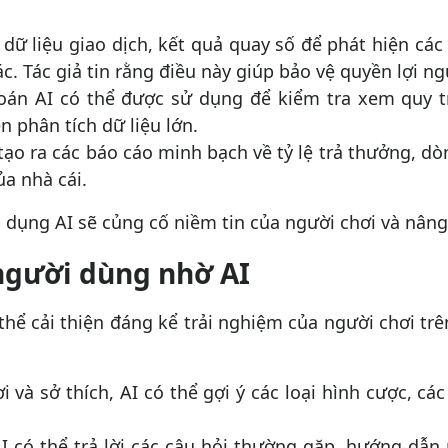
 dữ liệu giao dịch, kết quả quay số để phát hiện các
ác.
Tác giả
tin rằng điều này giúp bảo vệ quyền lợi ng
oán AI có thể được sử dụng để kiểm tra xem quy t
 phân tích dữ liệu lớn.
ạo ra các báo cáo minh bạch về tỷ lệ trả thưởng, dò
a nhà cái.
ng dụng AI sẽ củng cố niềm tin của người chơi và nâ
người dùng nhờ AI
hể cải thiện đáng kể trải nghiệm của người chơi trên
i và sở thích, AI có thể gợi ý các loại hình cược, c
I có thể trả lời các câu hỏi thường gặp, hướng dẫn