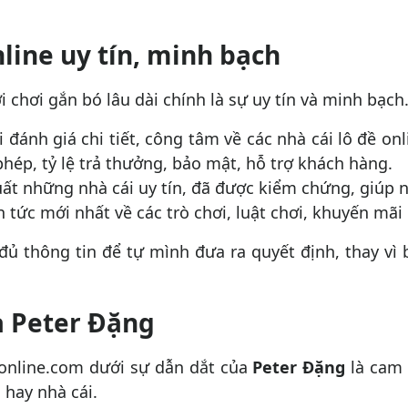
line uy tín, minh bạch
i chơi gắn bó lâu dài chính là sự uy tín và minh bạch.
 đánh giá chi tiết, công tâm về các nhà cái lô đề onl
hép, tỷ lệ trả thưởng, bảo mật, hỗ trợ khách hàng.
ất những nhà cái uy tín, đã được kiểm chứng, giúp ng
n tức mới nhất về các trò chơi, luật chơi, khuyến mãi
 thông tin để tự mình đưa ra quyết định, thay vì b
a Peter Đặng
-online.com dưới sự dẫn dắt của
Peter Đặng
là cam 
 hay nhà cái.