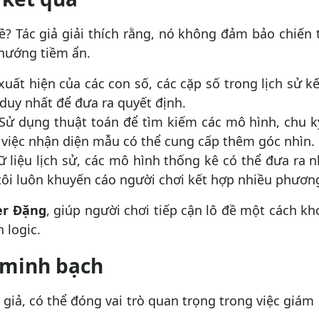
đề?
Tác giả
giải thích rằng, nó không đảm bảo chiến 
 hướng tiềm ẩn.
uất hiện của các con số, các cặp số trong lịch sử k
duy nhất để đưa ra quyết định.
Sử dụng thuật toán để tìm kiếm các mô hình, chu kỳ
 việc nhận diện mẫu có thể cung cấp thêm góc nhìn.
 liệu lịch sử, các mô hình thống kê có thể đưa ra
ôi
luôn khuyến cáo người chơi kết hợp nhiều phương
er Đặng
, giúp người chơi tiếp cận lô đề một cách k
 logic.
 minh bạch
 giả
, có thể đóng vai trò quan trọng trong việc giá