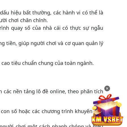
 dấu hiệu bất thường, các hành vi có thể là
ười chơi chân chính.
rình quay số của nhà cái có thực sự ngẫu
ng tiền, giúp người chơi và cơ quan quản lý
ng cao tiêu chuẩn chung của toàn ngành.
✕
 các nền tảng lô đề online, theo phân tích
ác con số hoặc các chương trình khuyến mãi
 người chơi một cách nhanh chóng và hiệu