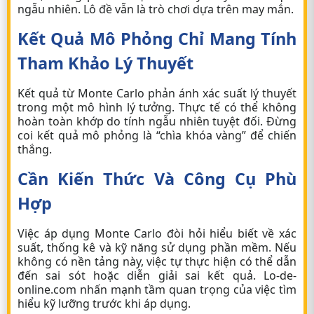
ngẫu nhiên.
Lô đề
vẫn là trò chơi dựa trên may mắn.
Kết Quả Mô Phỏng Chỉ Mang Tính
Tham Khảo Lý Thuyết
Kết quả từ Monte Carlo phản ánh xác suất lý thuyết
trong một mô hình lý tưởng. Thực tế có thể không
hoàn toàn khớp do tính ngẫu nhiên tuyệt đối. Đừng
coi kết quả mô phỏng là “chìa khóa vàng” để chiến
thắng.
Cần Kiến Thức Và Công Cụ Phù
Hợp
Việc áp dụng Monte Carlo đòi hỏi hiểu biết về xác
suất, thống kê và kỹ năng sử dụng phần mềm. Nếu
không có nền tảng này, việc tự thực hiện có thể dẫn
đến sai sót hoặc diễn giải sai kết quả. Lo-de-
online.com nhấn mạnh tầm quan trọng của việc tìm
hiểu kỹ lưỡng trước khi áp dụng.