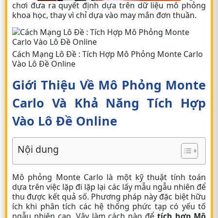
chơi đưa ra quyết định dựa trên dữ liệu mô phỏng
khoa học, thay vì chỉ dựa vào may mắn đơn thuần.
Cách Mạng Lô Đề : Tích Hợp Mô Phỏng Monte Carlo
Vào Lô Đề Online
Giới Thiệu Về Mô Phỏng Monte
Carlo Và Khả Năng Tích Hợp
Vào Lô Đề Online
Nội dung
Mô phỏng Monte Carlo là một kỹ thuật tính toán
dựa trên việc lặp đi lặp lại các lấy mẫu ngẫu nhiên để
thu được kết quả số. Phương pháp này đặc biệt hữu
ích khi phân tích các hệ thống phức tạp có yếu tố
ngẫu nhiên cao. Vậy làm cách nào để
tích hợp Mô