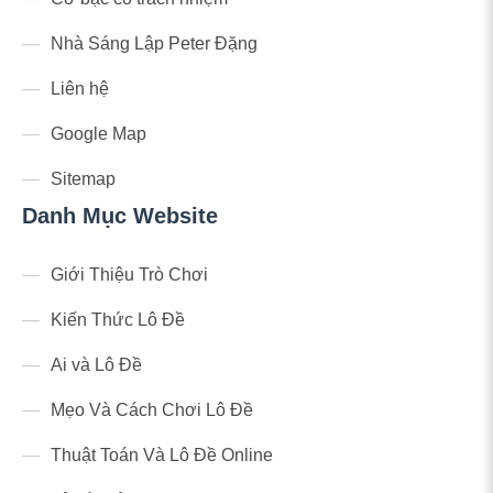
Nhà Sáng Lập Peter Đặng
Liên hệ
Google Map
Sitemap
Danh Mục Website
Giới Thiệu Trò Chơi
Kiến Thức Lô Đề
Ai và Lô Đề
Mẹo Và Cách Chơi Lô Đề
Thuật Toán Và Lô Đề Online