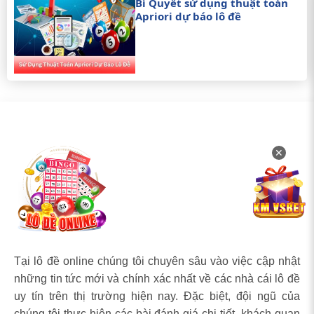
Bí Quyết sử dụng thuật toán
Apriori dự báo lô đề
✕
Tại lô đề online chúng tôi chuyên sâu vào việc cập nhật
những tin tức mới và chính xác nhất về các nhà cái lô đề
uy tín trên thị trường hiện nay. Đặc biệt, đội ngũ của
chúng tôi thực hiện các bài đánh giá chi tiết, khách quan