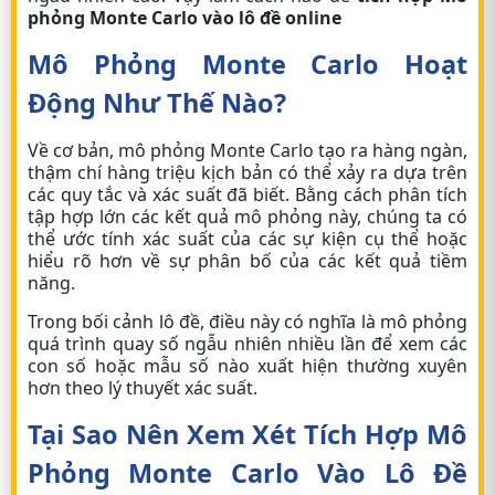
phỏng Monte Carlo vào lô đề online
Mô Phỏng Monte Carlo Hoạt
Động Như Thế Nào?
Về cơ bản, mô phỏng Monte Carlo tạo ra hàng ngàn,
thậm chí hàng triệu kịch bản có thể xảy ra dựa trên
các quy tắc và xác suất đã biết. Bằng cách phân tích
tập hợp lớn các kết quả mô phỏng này, chúng ta có
thể ước tính xác suất của các sự kiện cụ thể hoặc
hiểu rõ hơn về sự phân bố của các kết quả tiềm
năng.
Trong bối cảnh
lô đề
, điều này có nghĩa là mô phỏng
quá trình quay số ngẫu nhiên nhiều lần để xem các
con số hoặc mẫu số nào xuất hiện thường xuyên
hơn theo lý thuyết xác suất.
Tại Sao Nên Xem Xét Tích Hợp Mô
Phỏng Monte Carlo Vào Lô Đề