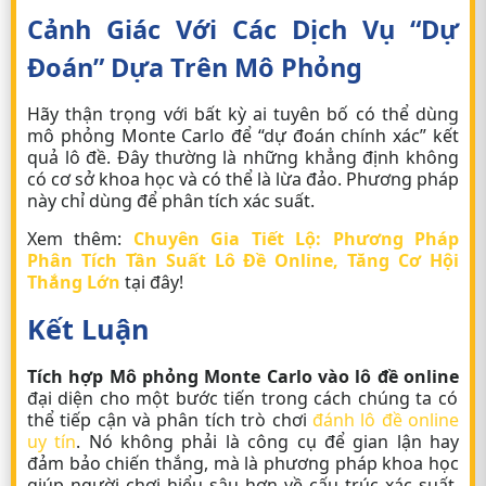
Cảnh Giác Với Các Dịch Vụ “Dự
Đoán” Dựa Trên Mô Phỏng
Hãy thận trọng với bất kỳ ai tuyên bố có thể dùng
mô phỏng Monte Carlo để “dự đoán chính xác” kết
quả
lô đề
. Đây thường là những khẳng định không
có cơ sở khoa học và có thể là lừa đảo. Phương pháp
này chỉ dùng để phân tích xác suất.
Xem thêm:
Chuyên Gia Tiết Lộ: Phương Pháp
Phân Tích Tần Suất Lô Đề Online, Tăng Cơ Hội
Thắng Lớn
tại đây!
Kết Luận
Tích hợp Mô phỏng Monte Carlo vào lô đề online
đại diện cho một bước tiến trong cách chúng ta có
thể tiếp cận và phân tích trò chơi
đánh lô đề online
uy tín
. Nó không phải là công cụ để gian lận hay
đảm bảo chiến thắng, mà là phương pháp khoa học
giúp người chơi hiểu sâu hơn về cấu trúc xác suất,