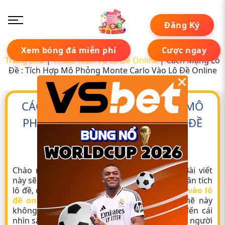
Đăng Ký
Xem bóng đá miễn phí
Cược ngay
Trang Chủ
|
Thuật Toán Và Lô Đề Online
|
Cách Mạng Lô
Đề : Tích Hợp Mô Phỏng Monte Carlo Vào Lô Đề Online
×
CÁCH MẠNG LÔ ĐỀ : TÍCH HỢP MÔ
PHỎNG MONTE CARLO VÀO LÔ ĐỀ
ONLINE
Tác giả:
Peter Đặng
02 tháng 05, 2025
Chào mừng bạn đến với Lo-de-online.com! Bài viết
này sẽ mở ra một hướng đi mới trong việc phân tích
lô đề
, đó là
tích hợp Mô phỏng Monte Carlo vào lô
đề online
. Phương pháp thống kê mạnh mẽ này
không hứa hẹn chiến thắng, nhưng mang đến cái
nhìn sâu sắc hơn về bản chất xác suất và giúp người