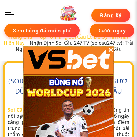
Đăng Ký
Xem bóng đá miễn phí
Cược ngay
Trang Chủ
|
Top 10 Trang Soi Cầu Lô Đề Uy Tín Nhất
Hiện Nay
|
Nhận Định Soi Cầu 247 TV (soicau247.tv): Trải
×
Nghiệm Người Dùng Và Đánh Giá Chuyên Sâu
NHẬN ĐỊNH SOI CẦU 247 TV
(SOICAU247.TV): TRẢI NGHIỆM NGƯỜI
DÙNG VÀ ĐÁNH GIÁ CHUYÊN SÂU
Tác giả:
Peter Đặng
02 tháng 05, 2025
Soi Cầu 247 TV
(soicau247.tv) là một kênh thông tin
nổi bật trong bối cảnh thị trường dự báo xổ số ngày
càng phong phú. Để mang đến một quan điểm
trung thực, Lo-de-online.com đã tiến hành một bài
thẩm định chi tiết, không chỉ đi sâu vào các thuật