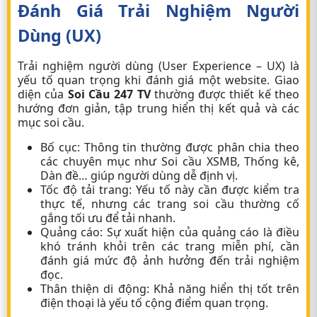
Đánh Giá Trải Nghiệm Người
Dùng (UX)
Trải nghiệm người dùng (User Experience – UX) là
yếu tố quan trọng khi đánh giá một website. Giao
diện của
Soi Cầu 247 TV
thường được thiết kế theo
hướng đơn giản, tập trung hiển thị kết quả và các
mục soi cầu.
Bố cục:
Thông tin thường được phân chia theo
các chuyên mục như Soi cầu XSMB, Thống kê,
Dàn đề… giúp người dùng dễ định vị.
Tốc độ tải trang:
Yếu tố này cần được kiểm tra
thực tế, nhưng các trang soi cầu thường cố
gắng tối ưu để tải nhanh.
Quảng cáo:
Sự xuất hiện của quảng cáo là điều
khó tránh khỏi trên các trang miễn phí, cần
đánh giá mức độ ảnh hưởng đến trải nghiệm
đọc.
Thân thiện di động:
Khả năng hiển thị tốt trên
điện thoại là yếu tố cộng điểm quan trọng.