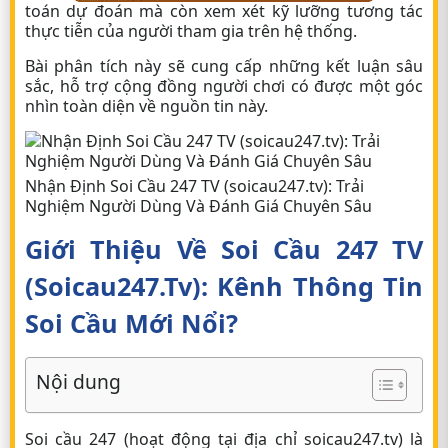
toán dự đoán mà còn xem xét kỹ lưỡng tương tác
thực tiễn của người tham gia trên hệ thống.
Bài phân tích này sẽ cung cấp những kết luận sâu
sắc, hỗ trợ cộng đồng người chơi có được một góc
nhìn toàn diện về nguồn tin này.
Nhận Định Soi Cầu 247 TV (soicau247.tv): Trải
Nghiệm Người Dùng Và Đánh Giá Chuyên Sâu
Giới Thiệu Về Soi Cầu 247 TV
(soicau247.tv): Kênh Thông Tin
Soi Cầu Mới Nổi?
Nội dung
Soi cầu 247
(hoạt động tại địa chỉ soicau247.tv) là