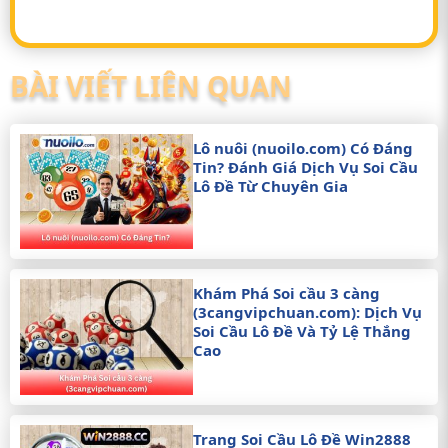
BÀI VIẾT LIÊN QUAN
Lô nuôi (nuoilo.com) Có Đáng
Tin? Đánh Giá Dịch Vụ Soi Cầu
Lô Đề Từ Chuyên Gia
Khám Phá Soi cầu 3 càng
(3cangvipchuan.com): Dịch Vụ
Soi Cầu Lô Đề Và Tỷ Lệ Thắng
Cao
Trang Soi Cầu Lô Đề Win2888