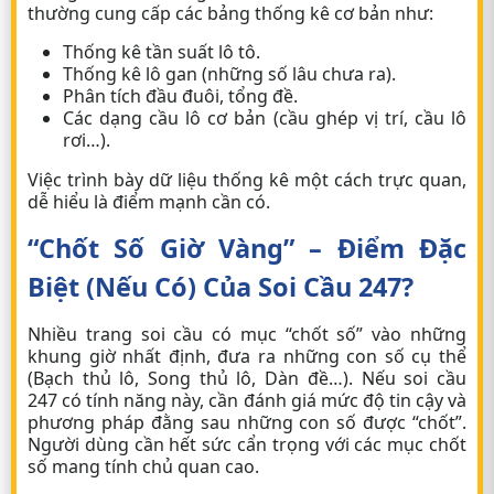
thường cung cấp các bảng thống kê cơ bản như:
Thống kê tần suất lô tô.
Thống kê lô gan (những số lâu chưa ra).
Phân tích đầu đuôi, tổng đề.
Các dạng cầu lô cơ bản (cầu ghép vị trí, cầu lô
rơi…).
Việc trình bày dữ liệu thống kê một cách trực quan,
dễ hiểu là điểm mạnh cần có.
“Chốt Số Giờ Vàng” – Điểm Đặc
Biệt (nếu Có) Của Soi Cầu 247?
Nhiều trang soi cầu có mục “chốt số” vào những
khung giờ nhất định, đưa ra những con số cụ thể
(Bạch thủ lô, Song thủ lô, Dàn đề…). Nếu s
oi cầu
247
có tính năng này, cần đánh giá mức độ tin cậy và
phương pháp đằng sau những con số được “chốt”.
Người dùng cần hết sức cẩn trọng với các mục chốt
số mang tính chủ quan cao.