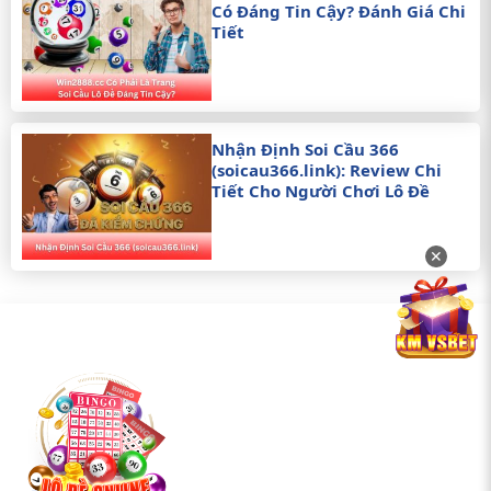
Có Đáng Tin Cậy? Đánh Giá Chi
Tiết
Nhận Định Soi Cầu 366
(soicau366.link): Review Chi
Tiết Cho Người Chơi Lô Đề
✕