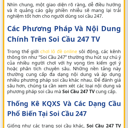
Nhìn chung, một giao diện rõ ràng, dễ điều hướng
và ít quảng cáo gây phiền nhiễu sẽ mang lại trải
nghiệm tốt hơn cho người dùng s
oi cầu 247
.
Các Phương Pháp Và Nội Dung
Chính Trên Soi Cầu 247 TV
Trong thế giới
chơi lô đề online
sôi động, các kênh
thông tin như “Soi Cầu 247” thường thu hút sự chú ý
của nhiều người chơi với hy vọng tìm kiếm gợi ý
hoặc phân tích chuyên sâu. Những nền tảng này
thường cung cấp đa dạng nội dung và áp dụng
nhiều phương pháp soi cầu khác nhau. Để đánh giá
sâu hơn, chúng ta cần xem xét các loại nội dung và
phương pháp soi cầu mà
Soi Cầu 247 TV
cung cấp.
Thống Kê KQXS Và Các Dạng Cầu
Phổ Biến Tại Soi Cầu 247
Giống như các trang soi cầu khác,
Soi Cầu 247 TV