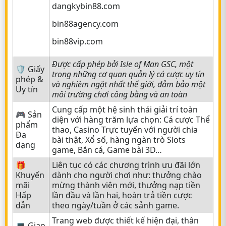
dangkybin88.com
bin88agency.com
bin88vip.com
Được cấp phép bởi Isle of Man GSC, một
🛡️ Giấy
trong những cơ quan quản lý cá cược uy tín
phép &
và nghiêm ngặt nhất thế giới, đảm bảo một
Uy tín
môi trường chơi công bằng và an toàn
Cung cấp một hệ sinh thái giải trí toàn
🎮 Sản
diện với hàng trăm lựa chọn: Cá cược Thể
phẩm
thao, Casino Trực tuyến với người chia
Đa
bài thật, Xổ số, hàng ngàn trò Slots
dạng
game, Bắn cá, Game bài 3D…
🎁
Liên tục có các chương trình ưu đãi lớn
Khuyến
dành cho người chơi như: thưởng chào
mãi
mừng thành viên mới, thưởng nạp tiền
Hấp
lần đầu và lần hai, hoàn trả tiền cược
dẫn
theo ngày/tuần ở các sảnh game.
Trang web được thiết kế hiện đại, thân
💻 Giao