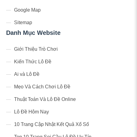
Google Map
Sitemap
Danh Mục Website
Giới Thiệu Trò Chơi
Kiến Thức Lô Đề
Ai và Lô Đề
Mẹo Và Cách Chơi Lô Đề
Thuật Toán Và Lô Đề Online
Lô Đề Hôm Nay
10 Trang Cập Nhật Kết Quả Xổ Số
Top 10 Trang Soi Cầu Lô Đề Uy Tín