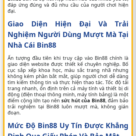
đáp ứng đúng và đủ nhu cầu của người chơi hiện
đại.
Giao Diện Hiện Đại Và Trải
Nghiệm Người Dùng Mượt Mà Tại
Nhà Cái Bin88
Ấn tượng đầu tiên khi truy cập vào Bin88 chính là
giao diện website được thiết kế chuyên nghiệp. Bố
cục sắp xếp khoa học, màu sắc trang nhã nhưng
không kém phần bắt mắt, giúp người chơi dễ dàng
tìm kiếm thông tin và thực hiện thao tác. Tốc độ tải
trang nhanh, ổn định trên cả máy tính và thiết bị di
động (điện thoại thông minh, máy tính bảng) là một
điểm cộng lớn tạo nên
sức hút của Bin88
, đảm bảo
trải nghiệm tại Bin88 luôn mượt mà, không gián
đoạn.
Mức Độ Bin88 Uy Tín Được Khẳng