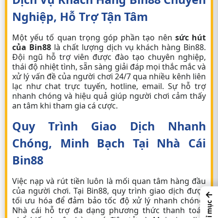
Nghiệp, Hỗ Trợ Tận Tâm
Một yếu tố quan trọng góp phần tạo nên
sức hút
của Bin88
là chất lượng dịch vụ khách hàng Bin88.
Đội ngũ hỗ trợ viên được đào tạo chuyên nghiệp,
thái độ nhiệt tình, sẵn sàng giải đáp mọi thắc mắc và
xử lý vấn đề của người chơi 24/7 qua nhiều kênh liên
lạc như chat trực tuyến, hotline, email. Sự hỗ trợ
nhanh chóng và hiệu quả giúp người chơi cảm thấy
an tâm khi tham gia cá cược.
Quy Trình Giao Dịch Nhanh
Chóng, Minh Bạch Tại Nhà Cái
Bin88
Việc nạp và rút tiền luôn là mối quan tâm hàng đầu
của người chơi. Tại Bin88, quy trình giao dịch được
←
tối ưu hóa để đảm bảo tốc độ xử lý nhanh chóng.
Chỉ mục
Nhà cái hỗ trợ đa dạng phương thức thanh toán