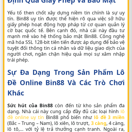
Định Qua Giấy Phép Và Bảo Mật
Yếu tố then chốt xây dựng niềm tin chính là sự uy
tín. Bin88 uy tín được thể hiện rõ qua việc sở hữu
giấy phép hoạt động hợp pháp từ cơ quan quản lý
cờ bạc quốc tế. Bên cạnh đó, nhà cái này đầu tư
mạnh mẽ vào hệ thống bảo mật Bin88. Công nghệ
mã hóa SSL 128-bit tiên tiến được áp dụng để bảo vệ
tuyệt đối thông tin cá nhân và dữ liệu giao dịch của
người chơi, ngăn chặn hiệu quả mọi sự xâm nhập
trái phép.
Sự Đa Dạng Trong Sản Phẩm Lô
Đề Online Bin88 Và Các Trò Chơi
Khác
Sức hút của Bin88
còn đến từ kho sản phẩm đa
dạng. Nhà cái này cung cấp đầy đủ các loại hình
lô
đề online uy tín
Bin88 phổ biến như
lô đề 3 miền
(Bắc – Trung – Nam), lô xiên, lô trượt,
3 càng
, 4 càng,
lô tô,… với tỷ lệ trả thưởng cạnh tranh. Ngoài ra,