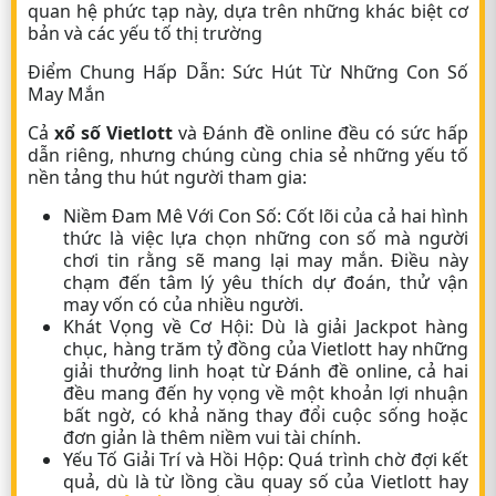
quan hệ phức tạp này, dựa trên những khác biệt cơ
bản và các yếu tố thị trường
Điểm Chung Hấp Dẫn: Sức Hút Từ Những Con Số
May Mắn
Cả
xổ số Vietlott
và Đánh đề online đều có sức hấp
dẫn riêng, nhưng chúng cùng chia sẻ những yếu tố
nền tảng thu hút người tham gia:
Niềm Đam Mê Với Con Số: Cốt lõi của cả hai hình
thức là việc lựa chọn những con số mà người
chơi tin rằng sẽ mang lại may mắn. Điều này
chạm đến tâm lý yêu thích dự đoán, thử vận
may vốn có của nhiều người.
Khát Vọng về Cơ Hội: Dù là giải Jackpot hàng
chục, hàng trăm tỷ đồng của Vietlott hay những
giải thưởng linh hoạt từ Đánh đề online, cả hai
đều mang đến hy vọng về một khoản lợi nhuận
bất ngờ, có khả năng thay đổi cuộc sống hoặc
đơn giản là thêm niềm vui tài chính.
Yếu Tố Giải Trí và Hồi Hộp: Quá trình chờ đợi kết
quả, dù là từ lồng cầu quay số của Vietlott hay