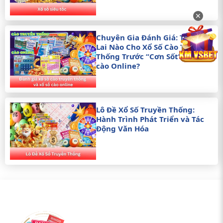
✕
Chuyên Gia Đánh Giá: Tương
Lai Nào Cho Xổ Số Cào Truyền
Thống Trước “Cơn Sốt” xổ số
cào Online?
Lô Đề Xổ Số Truyền Thống:
Hành Trình Phát Triển và Tác
Động Văn Hóa