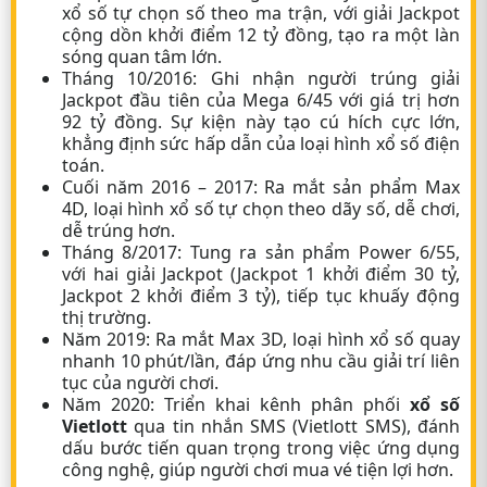
xổ số tự chọn số theo ma trận, với giải Jackpot
cộng dồn khởi điểm 12 tỷ đồng, tạo ra một làn
sóng quan tâm lớn.
Tháng 10/2016:
Ghi nhận người trúng giải
Jackpot đầu tiên của Mega 6/45 với giá trị hơn
92 tỷ đồng. Sự kiện này tạo cú hích cực lớn,
khẳng định sức hấp dẫn của loại hình xổ số điện
toán.
Cuối năm 2016 – 2017:
Ra mắt sản phẩm
Max
4D
, loại hình xổ số tự chọn theo dãy số, dễ chơi,
dễ trúng hơn.
Tháng 8/2017:
Tung ra sản phẩm
Power 6/55
,
với hai giải Jackpot (Jackpot 1 khởi điểm 30 tỷ,
Jackpot 2 khởi điểm 3 tỷ), tiếp tục khuấy động
thị trường.
Năm 2019:
Ra mắt
Max 3D
, loại hình xổ số quay
nhanh 10 phút/lần, đáp ứng nhu cầu giải trí liên
tục của người chơi.
Năm 2020:
Triển khai kênh phân phối
xổ số
Vietlott
qua tin nhắn SMS (Vietlott SMS), đánh
dấu bước tiến quan trọng trong việc ứng dụng
công nghệ, giúp người chơi mua vé tiện lợi hơn.