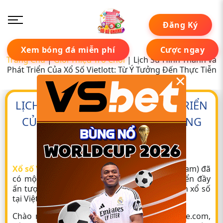
Đăng Ký
Xem bóng đá miễn phí
Cược ngay
Trang Chủ
|
Giới Thiệu Trò Chơi
|
Lịch Sử Hình Thành và
Phát Triển Của Xổ Số Vietlott: Từ Ý Tưởng Đến Thực Tiễn
×
LỊCH SỬ HÌNH THÀNH VÀ PHÁT TRIỂN
CỦA XỔ SỐ VIETLOTT: TỪ Ý TƯỞNG
ĐẾN THỰC TIỄN
Tác giả:
Peter Đặng
28 tháng 04, 2025
Xổ số Vietlott
(Công ty Xổ số Điện toán Việt Nam) đã
có một chặng đường hình thành và phát triển đầy
ấn tượng, làm thay đổi đáng kể bộ mặt ngành xổ số
tại Việt Nam.
Chào mừng quý độc giả đến với Lo-de-online.com,