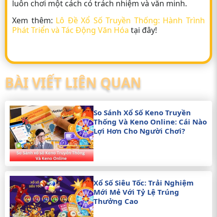
luôn chơi một cách có trách nhiệm và văn minh.
Xem thêm:
Lô Đề Xổ Số Truyền Thống: Hành Trình
Phát Triển và Tác Động Văn Hóa
tại đây!
BÀI VIẾT LIÊN QUAN
So Sánh Xổ Số Keno Truyền
Thống Và Keno Online: Cái Nào
Lợi Hơn Cho Người Chơi?
Xổ Số Siêu Tốc: Trải Nghiệm
Mới Mẻ Với Tỷ Lệ Trúng
Thưởng Cao