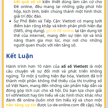
kết quả xổ số
kiến thiết dùng làm căn cứ cho
Đề online, đều mang lại những giây phút hồi
hộp, kịch tính, biến chúng thành một hình thức
giải trí độc đáo.
Sự Phổ Biến và Tiếp Cận: Vietlott có mạng lưới
điểm bán rộng khắp và kênh phân phối hiện đại
(SMS, ứng dụng).
ghi lô đề online
lại tận dụng lợi
thế của internet, mang đến sự tiện lợi và khả
năng tham gia mọi lúc, mọi nơi cho những
người quen thuộc với nền tảng số.
Kết Luận
Hành trình hơn 10 năm của
xổ số Vietlott
là một
câu chuyện về sự đổi mới và phát triển không
ngừng. Từ một ý tưởng hiện đại hóa, Vietlott đã trở
thành một phần không thể thiếu của thị trường xổ
số Việt Nam, mang đến những sản phẩm hấp dẫn và
đóng góp tích cực cho xã hội. Dù bạn lựa chọn giải
trí với
Vietlott
hay tìm hiểu về các hình thức khác như
đánh đề online
(luôn nhớ tìm hiểu kỹ và chọn một
nền tảng uy tín
được Lo-de-online.com đề cập), hãy