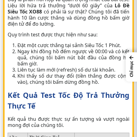
Liệu lời hứa trả thưởng “dưới 60 giây” của
Lô Đề
Siêu Tốc XO88
có phải là sự thật? Chúng tôi đã tiến
hành 10 lần cược thắng và dùng đồng hồ bấm giờ
điện tử để đo lường.
Quy trình test được thực hiện như sau:
Đặt một cược thắng tại sảnh Siêu Tốc 1 Phút.
Ngay khi đồng hồ đếm ngược về 00:00 và có kết
←
quả, chúng tôi bấm nút bắt đầu của đồng hồ
bấm giờ.
Chỉ mục
Liên tục làm mới (refresh) số dư tài khoản.
Khi thấy số dư thay đổi (tiền thắng được cộng
vào), chúng tôi bấm dừng đồng hồ.
Kết Quả Test Tốc Độ Trả Thưởng
Thực Tế
Kết quả thu được thực sự ấn tượng và vượt ngoài
mong đợi của chúng tôi.