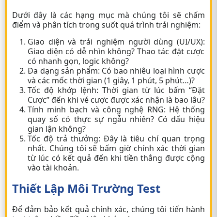
Dưới đây là các hạng mục mà chúng tôi sẽ chấm
điểm và phân tích trong suốt quá trình trải nghiệm:
Giao diện và trải nghiệm người dùng (UI/UX):
Giao diện có dễ nhìn không? Thao tác đặt cược
có nhanh gọn, logic không?
Đa dạng sản phẩm:
Có bao nhiêu loại hình cược
và các mốc thời gian (1 giây, 1 phút, 5 phút…)?
Tốc độ khớp lệnh:
Thời gian từ lúc bấm “Đặt
Cược” đến khi vé cược được xác nhận là bao lâu?
Tính minh bạch và công nghệ RNG:
Hệ thống
quay số có thực sự ngẫu nhiên? Có dấu hiệu
gian lận không?
Tốc độ trả thưởng:
Đây là tiêu chí quan trọng
nhất. Chúng tôi sẽ bấm giờ chính xác thời gian
từ lúc có kết quả đến khi tiền thắng được cộng
vào tài khoản.
Thiết Lập Môi Trường Test
Để đảm bảo kết quả chính xác, chúng tôi tiến hành