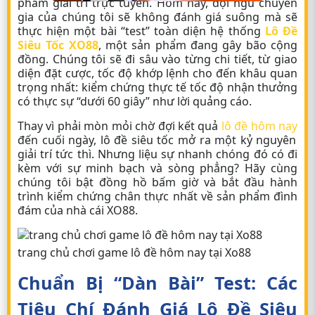
phẩm giải trí trực tuyến. Hôm nay, đội ngũ chuyên
gia của chúng tôi sẽ không đánh giá suông mà sẽ
thực hiện một bài “test” toàn diện hệ thống
Lô Đề
Siêu Tốc XO88
, một sản phẩm đang gây bão cộng
đồng. Chúng tôi sẽ đi sâu vào từng chi tiết, từ giao
diện đặt cược, tốc độ khớp lệnh cho đến khâu quan
trọng nhất: kiểm chứng thực tế tốc độ nhận thưởng
có thực sự “dưới 60 giây” như lời quảng cáo.
Thay vì phải mòn mỏi chờ đợi kết quả
lô đề hôm nay
đến cuối ngày, lô đề siêu tốc mở ra một kỷ nguyên
giải trí tức thì. Nhưng liệu sự nhanh chóng đó có đi
kèm với sự minh bạch và sòng phẳng? Hãy cùng
chúng tôi bật đồng hồ bấm giờ và bắt đầu hành
trình kiểm chứng chân thực nhất về sản phẩm đình
đám của nhà cái XO88.
trang chủ chơi game lô đề hôm nay tại Xo88
Chuẩn Bị “Dàn Bài” Test: Các
Tiêu Chí Đánh Giá Lô Đề Siêu