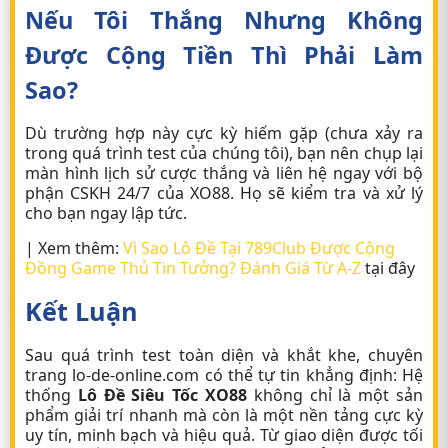
Nếu Tôi Thắng Nhưng Không
Được Cộng Tiền Thì Phải Làm
Sao?
Dù trường hợp này cực kỳ hiếm gặp (chưa xảy ra
trong quá trình test của chúng tôi), bạn nên chụp lại
màn hình lịch sử cược thắng và liên hệ ngay với bộ
phận CSKH 24/7 của XO88. Họ sẽ kiểm tra và xử lý
cho bạn ngay lập tức.
| Xem thêm:
Vì Sao Lô Đề Tại 789Club Được Cộng
Đồng Game Thủ Tin Tưởng? Đánh Giá Từ A-Z
tại đây
Kết Luận
Sau quá trình test toàn diện và khắt khe, chuyên
trang lo-de-online.com có thể tự tin khẳng định: Hệ
thống
Lô Đề Siêu Tốc XO88
không chỉ là một sản
phẩm giải trí nhanh mà còn là một nền tảng cực kỳ
uy tín, minh bạch và hiệu quả. Từ giao diện được tối