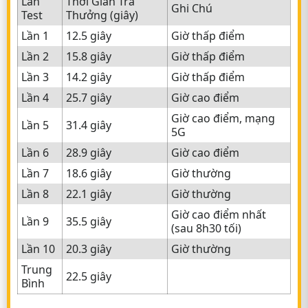
Lần
Thời Gian Trả
Ghi Chú
Test
Thưởng (giây)
Lần 1
12.5 giây
Giờ thấp điểm
Lần 2
15.8 giây
Giờ thấp điểm
Lần 3
14.2 giây
Giờ thấp điểm
Lần 4
25.7 giây
Giờ cao điểm
Giờ cao điểm, mạng
Lần 5
31.4 giây
5G
Lần 6
28.9 giây
Giờ cao điểm
Lần 7
18.6 giây
Giờ thường
Lần 8
22.1 giây
Giờ thường
Giờ cao điểm nhất
Lần 9
35.5 giây
(sau 8h30 tối)
Lần 10
20.3 giây
Giờ thường
Trung
22.5 giây
Bình