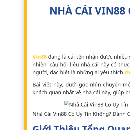
NHÀ CÁI VIN88 
Vin88
đang là cái tên nhận được nhiều 
nhiên, câu hỏi liệu nhà cái này có th
người, đặc biệt là những ai yêu thích
ch
Bài viết này, dưới góc nhìn chuyên m
khách quan nhất về nhà cái này, giúp bạ
Nhà Cái Vin88 Có Uy Tín Không? Đánh G
Giới Thiệu Tổng Quan