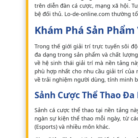
trên diễn đàn cá cược, mạng xã hội. Tu
bệ đối thủ. Lo-de-online.com thường tổ
Khám Phá Sản Phẩm V
Trong thế giới giải trí trực tuyến sôi đ
đa dạng trong sản phẩm và chất lượng d
về hệ sinh thái giải trí mà nền tảng n
phù hợp nhất cho nhu cầu giải trí của 
về trải nghiệm người dùng, tính minh bạ
Sảnh Cược Thể Thao Đa
Sảnh cá cược thể thao tại nền tảng n
ngàn sự kiện thể thao mỗi ngày, từ các
(Esports) và nhiều môn khác.