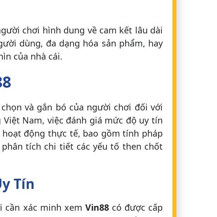
gười chơi hình dung về cam kết lâu dài
người dùng, đa dạng hóa sản phẩm, hay
ìn của nhà cái.
88
a chọn và gắn bó của người chơi đối với
 Việt Nam, việc đánh giá mức độ uy tín
ác hoạt động thực tế, bao gồm tính pháp
phân tích chi tiết các yếu tố then chốt
y Tín
ơi cần xác minh xem
Vin88
có được cấp