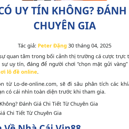
CÓ UY TÍN KHÔNG? ĐÁNH 
CHUYÊN GIA
Tác giả:
Peter Đặng
30 tháng 04, 2025
sự quan tâm trong bối cảnh thị trường cá cược trực 
ực sự uy tín, đáng để người chơi “chọn mặt gửi vàng
ơi lô đề online
.
ôn từ Lo-de-online.com, sẽ đi sâu phân tích các kh
n có cái nhìn toàn diện trước khi tham gia.
iá Chi Tiết Từ Chuyên Gia
 Về Nhà Cái Vin88