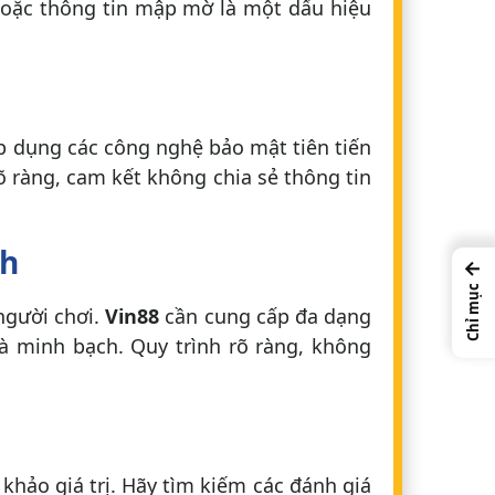
 hoặc thông tin mập mờ là một dấu hiệu
 dụng các công nghệ bảo mật tiên tiến
õ ràng, cam kết không chia sẻ thông tin
ch
←
Chỉ mục
 người chơi.
Vin88
cần cung cấp đa dạng
và minh bạch. Quy trình rõ ràng, không
khảo giá trị. Hãy tìm kiếm các đánh giá