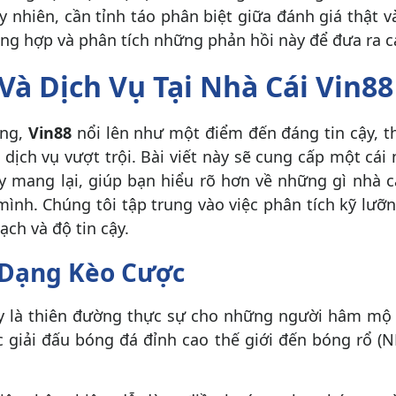
y nhiên, cần tỉnh táo phân biệt giữa đánh giá thật v
ng hợp và phân tích những phản hồi này để đưa ra cá
à Dịch Vụ Tại Nhà Cái Vin88
ộng,
Vin88
nổi lên như một điểm đến đáng tin cậy, t
ịch vụ vượt trội. Bài viết này sẽ cung cấp một cái 
ày mang lại, giúp bạn hiểu rõ hơn về những gì nhà 
mình. Chúng tôi tập trung vào việc phân tích kỹ lưỡ
ch và độ tin cậy.
 Dạng Kèo Cược
ày là thiên đường thực sự cho những người hâm mộ
 giải đấu bóng đá đỉnh cao thế giới đến bóng rổ (N