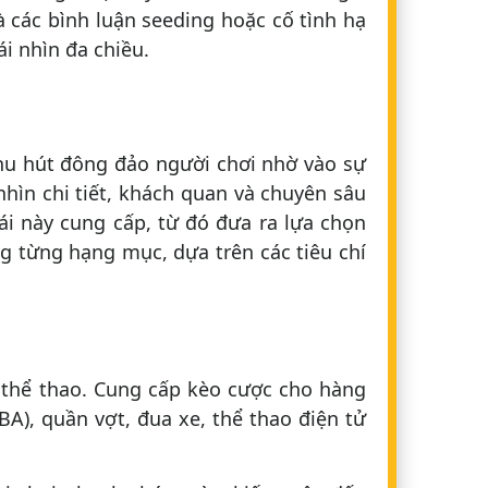
à các bình luận seeding hoặc cố tình hạ
i nhìn đa chiều.
hu hút đông đảo người chơi nhờ vào sự
nhìn chi tiết, khách quan và chuyên sâu
cái này cung cấp, từ đó đưa ra lựa chọn
ng từng hạng mục, dựa trên các tiêu chí
 thể thao
. Cung cấp kèo cược cho hàng
BA), quần vợt, đua xe, thể thao điện tử