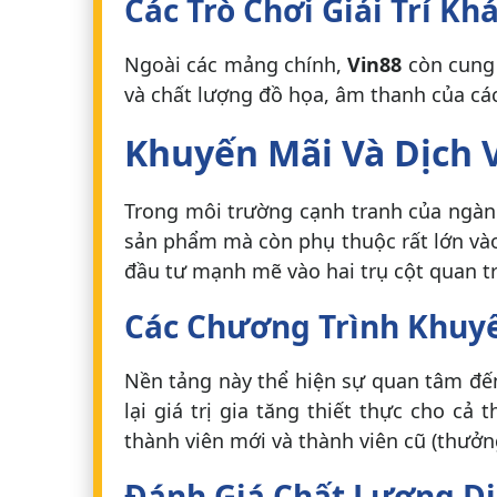
Các Trò Chơi Giải Trí Kh
Ngoài các mảng chính,
Vin88
còn cung 
và chất lượng đồ họa, âm thanh của cá
Khuyến Mãi Và Dịch 
Trong môi trường cạnh tranh của ngành 
sản phẩm mà còn phụ thuộc rất lớn vào
đầu tư mạnh mẽ vào hai trụ cột quan 
Các Chương Trình Khuy
Nền tảng này thể hiện sự quan tâm đế
lại giá trị gia tăng thiết thực cho cả
thành viên mới và thành viên cũ (thưởng
Đánh Giá Chất Lượng Dị