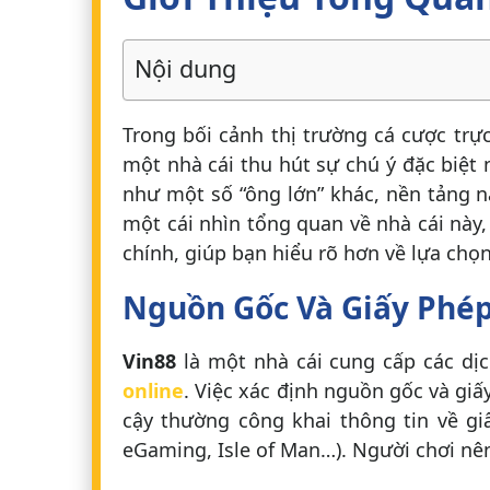
Nội dung
Trong bối cảnh thị trường cá cược trực
một nhà cái thu hút sự chú ý đặc biệt
như một số “ông lớn” khác, nền tảng nà
một cái nhìn tổng quan về nhà cái này
chính, giúp bạn hiểu rõ hơn về lựa chọ
Nguồn Gốc Và Giấy Phé
Vin88
là một nhà cái cung cấp các dịc
online
. Việc xác định nguồn gốc và giấ
cậy thường công khai thông tin về gi
eGaming, Isle of Man…). Người chơi nên