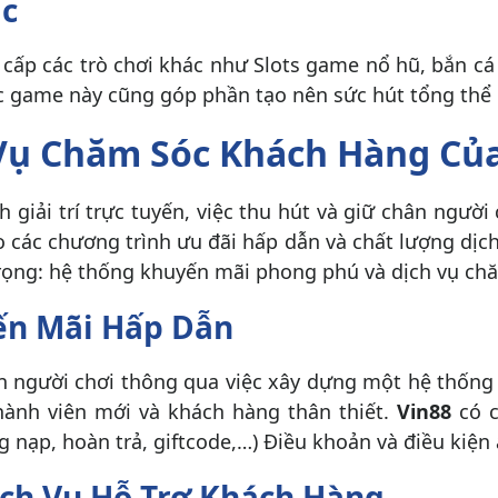
ác
cấp các trò chơi khác như Slots game nổ hũ, bắn cá
c game này cũng góp phần tạo nên sức hút tổng thể 
Vụ Chăm Sóc Khách Hàng Của
giải trí trực tuyến, việc thu hút và giữ chân ngườ
 các chương trình ưu đãi hấp dẫn và chất lượng dịch
trọng: hệ thống khuyến mãi phong phú và dịch vụ c
ến Mãi Hấp Dẫn
n người chơi thông qua việc xây dựng một hệ thống 
 thành viên mới và khách hàng thân thiết.
Vin88
có c
 nạp, hoàn trả, giftcode,…) Điều khoản và điều kiện 
ch Vụ Hỗ Trợ Khách Hàng