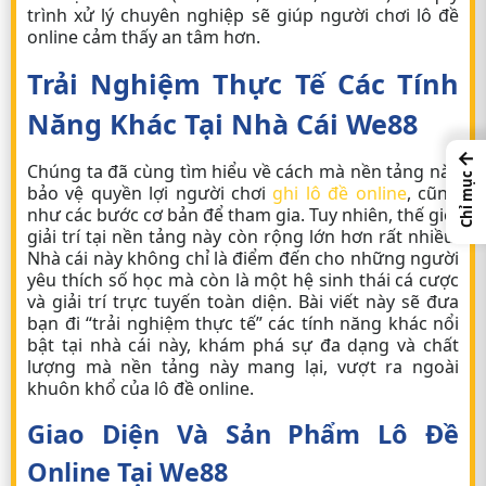
trình xử lý chuyên nghiệp sẽ giúp người chơi
lô đề
online
cảm thấy an tâm hơn.
Trải Nghiệm Thực Tế Các Tính
Năng Khác Tại Nhà Cái We88
←
Chúng ta đã cùng tìm hiểu về cách mà nền tảng này
Chỉ mục
bảo vệ quyền lợi người chơi
ghi lô đề online
, cũng
như các bước cơ bản để tham gia. Tuy nhiên, thế giới
giải trí tại nền tảng này còn rộng lớn hơn rất nhiều!
Nhà cái này không chỉ là điểm đến cho những người
yêu thích số học mà còn là một hệ sinh thái cá cược
và giải trí trực tuyến toàn diện. Bài viết này sẽ đưa
bạn đi “trải nghiệm thực tế” các tính năng khác nổi
bật tại nhà cái này, khám phá sự đa dạng và chất
lượng mà nền tảng này mang lại, vượt ra ngoài
khuôn khổ của lô đề online.
Giao Diện Và Sản Phẩm
Lô Đề
Online
Tại We88