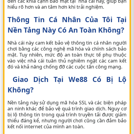
đến các khía cạnh bảo mật tại nhà cái này, giúp bạn
hiểu rõ hơn và an tâm hơn khi trải nghiệm.
Thông Tin Cá Nhân Của Tôi Tại
Nền Tảng Này Có An Toàn Không?
Nhà cái này
cam kết bảo vệ thông tin cá nhân người
chơi bằng các công nghệ mã hóa và chính sách bảo
mật. Tuy nhiên, mức độ an toàn thực tế phụ thuộc
vào việc nhà cái tuân thủ nghiêm ngặt các cam kết
đó và khả năng chống đỡ các cuộc tấn công mạng.
Giao Dịch Tại We88 Có Bị Lộ
Không?
Nền tảng này
sử dụng mã hóa SSL và các biện pháp
an ninh khác để bảo vệ quá trình giao dịch. Nguy cơ
bị lộ thông tin trong quá trình truyền tải được giảm
thiểu đáng kể, nhưng người chơi cũng cần đảm bảo
kết nối internet của mình an toàn.