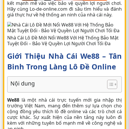
kết mạnh mẽ vào việc bảo vệ quyền lợi người chơi.
Hãy cùng Lo-de-online.com đi sâu tìm hiểu và đánh
giá thực hư về hệ thống an ninh của nhà cái này.
Nhà Cái Lô Đề Mới Nổi We88 Với Hệ Thống Bảo Mật
Tuyệt Đối – Bảo Vệ Quyền Lợi Người Chơi Tối Đa
Giới Thiệu Nhà Cái We88 – Tân
Binh Trong Làng
Lô Đề Online
Nội dung
We88
là một nhà cái trực tuyến mới gia nhập thị
trường Việt Nam, mang đến thêm sự lựa chọn cho
cộng đồng yêu thích
lô đề online
và các trò chơi cá
cược khác. Sự xuất hiện của
nền tảng này luôn
đi
kèm với những tuyên bố mạnh mẽ về công nghệ và
an ninh.