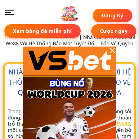
Đăng Ký
Xem bóng đá miễn phí
Cược ngay
Trang Chủ
|
20 Nhà Cái Mới Nổi
|
Nhà Cái Lô Đề Mới Nổi
We88 Với Hệ Thống Bảo Mật Tuyệt Đối – Bảo Vệ Quyền
×
Lợi Người Chơi Tối Đa
NHÀ CÁI LÔ ĐỀ MỚI NỔI WE88 VỚI HỆ
THỐNG BẢO MẬT TUYỆT ĐỐI – BẢO VỆ
QUYỀN LỢI NGƯỜI CHƠI TỐI ĐA
Tác giả:
Peter Đặng
30 tháng 04, 2025
Trong bối cảnh thị trường
lô đề online
ngày càng sôi
động, vấn đề bảo mật thông tin và an toàn tài khoản
trở thành ưu tiên hàng đầu của người chơi.
We88
,
một cái tên mới xuất hiện, đã gây chú ý khi tuyên bố
sở hữu hệ thống bảo mật gần như tuyệt đối, cam