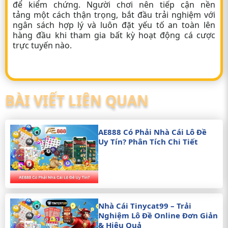
để kiểm chứng. Người chơi nên tiếp cận
nền
tảng
một cách thận trọng, bắt đầu trải nghiệm với
ngân sách hợp lý và luôn đặt yếu tố an toàn lên
hàng đầu khi tham gia bất kỳ hoạt động cá cược
trực tuyến nào.
BÀI VIẾT LIÊN QUAN
AE888 Có Phải Nhà Cái Lô Đề
Uy Tín? Phân Tích Chi Tiết
Nhà Cái Tinycat99 – Trải
Nghiệm Lô Đề Online Đơn Giản
& Hiệu Quả