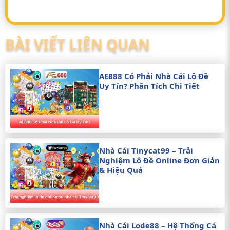
BÀI VIẾT LIÊN QUAN
AE888 Có Phải Nhà Cái Lô Đề
Uy Tín? Phân Tích Chi Tiết
Nhà Cái Tinycat99 – Trải
Nghiệm Lô Đề Online Đơn Giản
& Hiệu Quả
Nhà Cái Lode88 – Hệ Thống Cá