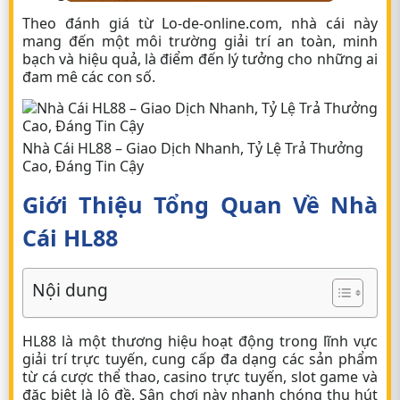
Theo đánh giá từ Lo-de-online.com, nhà cái này
mang đến một môi trường giải trí an toàn, minh
bạch và hiệu quả, là điểm đến lý tưởng cho những ai
đam mê các con số.
Nhà Cái HL88 – Giao Dịch Nhanh, Tỷ Lệ Trả Thưởng
Cao, Đáng Tin Cậy
Giới Thiệu Tổng Quan Về Nhà
Cái HL88
Nội dung
HL88
là một thương hiệu hoạt động trong lĩnh vực
giải trí trực tuyến, cung cấp đa dạng các sản phẩm
từ cá cược thể thao, casino trực tuyến, slot game và
đặc biệt là
lô đề
. Sân chơi này nhanh chóng thu hút