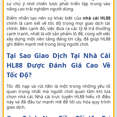
sự chú ý nhờ chiến lược phát triển tập trung vào
nâng cao trải nghiệm người dùng.
Điểm nhấn tạo nên sự khác biệt của
nhà cái HL88
chính là cam kết về tốc độ trong mọi giao dịch tài
chính. Bên cạnh đó, việc đưa ra các tỷ lệ trả thưởng
cạnh tranh, nhất là với sản phẩm
lô đề
, cùng với việc
xây dựng một nền tảng đáng tin cậy, đã giúp HL88
ghi điểm mạnh mẽ trong lòng người chơi.
Tại Sao Giao Dịch Tại Nhà Cái
HL88 Được Đánh Giá Cao Về
Tốc Độ?
Tốc độ nạp và rút tiền là một trong những yếu tố
quan trọng nhất mà người chơi quan tâm khi lựa
chọn nhà cái.
Nhà cái trực tuyến HL88
hiểu rõ điều
này và đã đầu tư mạnh mẽ để tối ưu hóa quy trình
giao dịch.