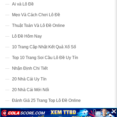
Ai và Lô Đề
Mẹo Và Cách Chơi Lô Đề
Thuật Toán Và Lô Đề Online
Lô Đề Hôm Nay
10 Trang Cập Nhật Kết Quả Xổ Số
Top 10 Trang Soi Cầu Lô Đề Uy Tín
Nhận Định Chi Tiết
20 Nhà Cái Uy Tín
20 Nhà Cái Mới Nổi
Đánh Giá 25 Trang Top Lô Đề Online
×
×
×