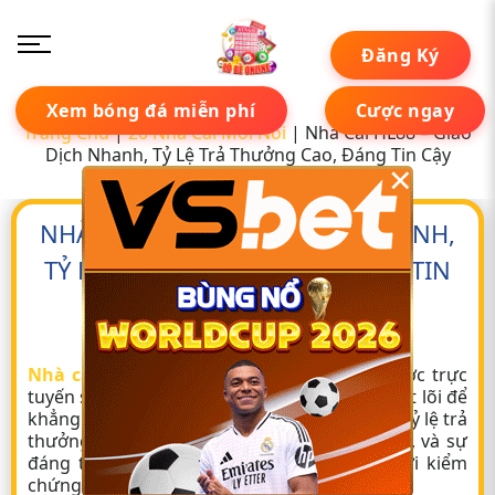
Đăng Ký
Xem bóng đá miễn phí
Cược ngay
Trang Chủ
|
20 Nhà Cái Mới Nổi
|
Nhà Cái HL88 – Giao
Dịch Nhanh, Tỷ Lệ Trả Thưởng Cao, Đáng Tin Cậy
×
NHÀ CÁI HL88 – GIAO DỊCH NHANH,
TỶ LỆ TRẢ THƯỞNG CAO, ĐÁNG TIN
CẬY
Tác giả:
Peter Đặng
01 tháng 05, 2025
Nhà cái HL88
nổi bật trên thị trường cá cược trực
tuyến sôi động khi tập trung vào ba yếu tố cốt lõi để
khẳng định vị thế: tốc độ giao dịch vượt trội, tỷ lệ trả
thưởng hấp dẫn (đặc biệt trong mảng lô đề), và sự
đáng tin cậy đã được cộng đồng người chơi kiểm
chứng.