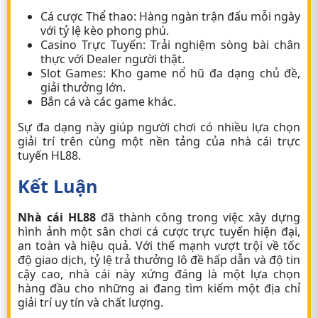
Cá cược Thể thao: Hàng ngàn trận đấu mỗi ngày
với tỷ lệ kèo phong phú.
Casino Trực Tuyến: Trải nghiệm sòng bài chân
thực với Dealer người thật.
Slot Games: Kho game nổ hũ đa dạng chủ đề,
giải thưởng lớn.
Bắn cá và các game khác.
Sự đa dạng này giúp người chơi có nhiều lựa chọn
giải trí trên cùng một nền tảng của
nhà cái trực
tuyến HL88
.
Kết Luận
Nhà cái HL88
đã thành công trong việc xây dựng
hình ảnh một sân chơi cá cược trực tuyến hiện đại,
an toàn và hiệu quả. Với thế mạnh vượt trội về tốc
độ giao dịch, tỷ lệ trả thưởng
lô đề
hấp dẫn và độ tin
cậy cao, nhà cái này xứng đáng là một lựa chọn
hàng đầu cho những ai đang tìm kiếm một địa chỉ
giải trí uy tín và chất lượng.