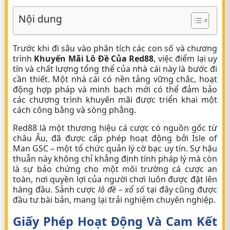
Nội dung
Trước khi đi sâu vào phân tích các con số và chương
trình
Khuyến Mãi Lô Đề Của Red88
, việc điểm lại uy
tín và chất lượng tổng thể của nhà cái này là bước đi
cần thiết. Một nhà cái có nền tảng vững chắc, hoạt
động hợp pháp và minh bạch mới có thể đảm bảo
các chương trình khuyến mãi được triển khai một
cách công bằng và sòng phẳng.
Red88 là một thương hiệu cá cược có nguồn gốc từ
châu Âu, đã được cấp phép hoạt động bởi Isle of
Man GSC – một tổ chức quản lý cờ bạc uy tín. Sự hậu
thuẫn này không chỉ khẳng định tính pháp lý mà còn
là sự bảo chứng cho một môi trường cá cược an
toàn, nơi quyền lợi của người chơi luôn được đặt lên
hàng đầu. Sảnh cược
lô đề – xổ số
tại đây cũng được
đầu tư bài bản, mang lại trải nghiệm chuyên nghiệp.
Giấy Phép Hoạt Động Và Cam Kết