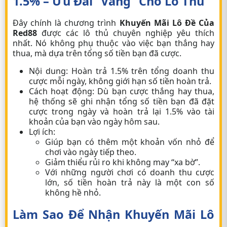
1.5% – Ưu Đãi “Vàng” Cho Lô Thủ
Đây chính là chương trình
Khuyến Mãi Lô Đề Của
Red88
được các lô thủ chuyên nghiệp yêu thích
nhất. Nó không phụ thuộc vào việc bạn thắng hay
thua, mà dựa trên tổng số tiền bạn đã cược.
Nội dung:
Hoàn trả 1.5% trên tổng doanh thu
cược mỗi ngày, không giới hạn số tiền hoàn trả.
Cách hoạt động:
Dù bạn cược thắng hay thua,
hệ thống sẽ ghi nhận tổng số tiền bạn đã đặt
cược trong ngày và hoàn trả lại 1.5% vào tài
khoản của bạn vào ngày hôm sau.
Lợi ích:
Giúp bạn có thêm một khoản vốn nhỏ để
chơi vào ngày tiếp theo.
Giảm thiểu rủi ro khi không may “xa bờ”.
Với những người chơi có doanh thu cược
lớn, số tiền hoàn trả này là một con số
không hề nhỏ.
Làm Sao Để Nhận Khuyến Mãi Lô