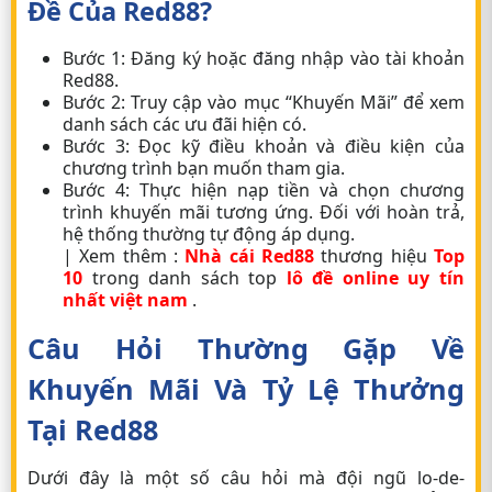
Đề Của Red88?
Bước 1:
Đăng ký hoặc đăng nhập vào tài khoản
Red88.
Bước 2:
Truy cập vào mục “Khuyến Mãi” để xem
danh sách các ưu đãi hiện có.
Bước 3:
Đọc kỹ điều khoản và điều kiện của
chương trình bạn muốn tham gia.
Bước 4:
Thực hiện nạp tiền và chọn chương
trình khuyến mãi tương ứng. Đối với hoàn trả,
hệ thống thường tự động áp dụng.
| Xem thêm :
Nhà cái Red88
thương hiệu
Top
10
trong danh sách top
lô đề online uy tín
nhất việt nam
.
Câu Hỏi Thường Gặp Về
Khuyến Mãi Và Tỷ Lệ Thưởng
Tại Red88
Dưới đây là một số câu hỏi mà đội ngũ lo-de-