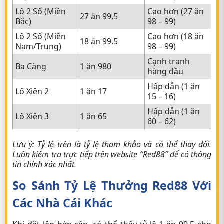
Lô 2 Số (Miền
Cao hơn (27 ăn
27 ăn 99.5
Bắc)
98 – 99)
Lô 2 Số (Miền
Cao hơn (18 ăn
18 ăn 99.5
Nam/Trung)
98 – 99)
Cạnh tranh
Ba Càng
1 ăn 980
hàng đầu
Hấp dẫn (1 ăn
Lô Xiên 2
1 ăn 17
15 – 16)
Hấp dẫn (1 ăn
Lô Xiên 3
1 ăn 65
60 – 62)
Lưu ý: Tỷ lệ trên là tỷ lệ tham khảo và có thể thay đổi.
Luôn kiểm tra trực tiếp trên website “Red88” để có thông
tin chính xác nhất.
So Sánh Tỷ Lệ Thưởng Red88 Với
Các Nhà Cái Khác