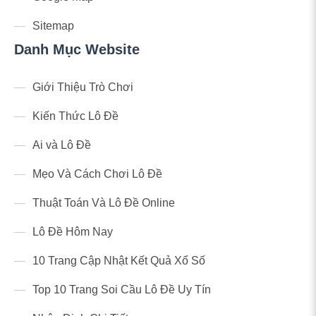
Sitemap
Danh Mục Website
Giới Thiệu Trò Chơi
Kiến Thức Lô Đề
Ai và Lô Đề
Mẹo Và Cách Chơi Lô Đề
Thuật Toán Và Lô Đề Online
Lô Đề Hôm Nay
10 Trang Cập Nhật Kết Quả Xổ Số
Top 10 Trang Soi Cầu Lô Đề Uy Tín