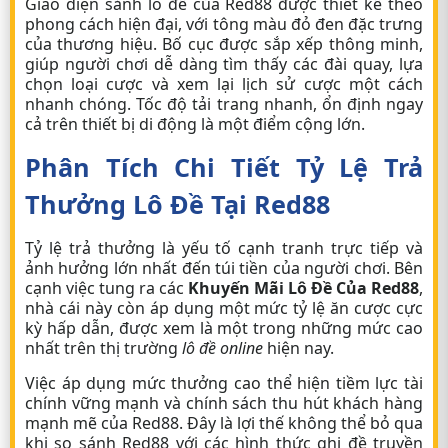
Giao diện sảnh lô đề của Red88 được thiết kế theo
phong cách hiện đại, với tông màu đỏ đen đặc trưng
của thương hiệu. Bố cục được sắp xếp thông minh,
giúp người chơi dễ dàng tìm thấy các đài quay, lựa
chọn loại cược và xem lại lịch sử cược một cách
nhanh chóng. Tốc độ tải trang nhanh, ổn định ngay
cả trên thiết bị di động là một điểm cộng lớn.
Phân Tích Chi Tiết Tỷ Lệ Trả
Thưởng Lô Đề Tại Red88
Tỷ lệ trả thưởng là yếu tố cạnh tranh trực tiếp và
ảnh hưởng lớn nhất đến túi tiền của người chơi. Bên
cạnh việc tung ra các
Khuyến Mãi Lô Đề Của Red88
,
nhà cái này còn áp dụng một mức tỷ lệ ăn cược cực
kỳ hấp dẫn, được xem là một trong những mức cao
nhất trên thị trường
lô đề online
hiện nay.
Việc áp dụng mức thưởng cao thể hiện tiềm lực tài
chính vững mạnh và chính sách thu hút khách hàng
mạnh mẽ của Red88. Đây là lợi thế không thể bỏ qua
khi so sánh Red88 với các hình thức ghi đề truyền