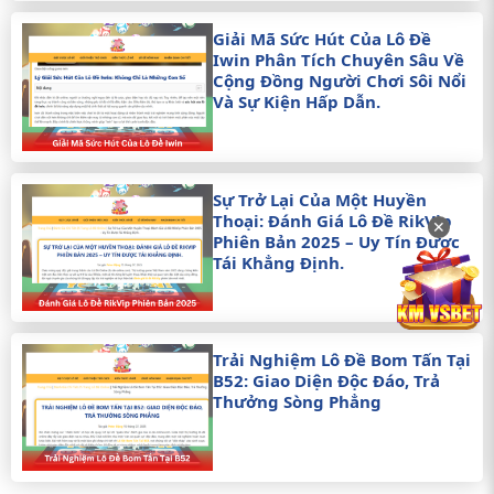
Giải Mã Sức Hút Của Lô Đề
Iwin Phân Tích Chuyên Sâu Về
Cộng Đồng Người Chơi Sôi Nổi
Và Sự Kiện Hấp Dẫn.
Sự Trở Lại Của Một Huyền
Thoại: Đánh Giá Lô Đề RikVip
✕
Phiên Bản 2025 – Uy Tín Được
Tái Khẳng Định.
Trải Nghiệm Lô Đề Bom Tấn Tại
B52: Giao Diện Độc Đáo, Trả
Thưởng Sòng Phẳng