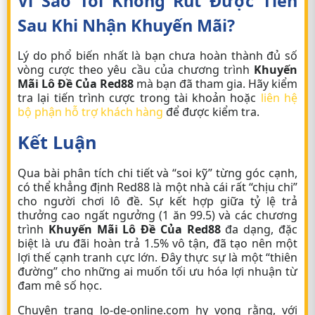
Vì Sao Tôi Không Rút Được Tiền
Sau Khi Nhận Khuyến Mãi?
Lý do phổ biến nhất là bạn chưa hoàn thành đủ số
vòng cược theo yêu cầu của chương trình
Khuyến
Mãi Lô Đề Của Red88
mà bạn đã tham gia. Hãy kiểm
tra lại tiến trình cược trong tài khoản hoặc
liên hệ
bộ phận hỗ trợ khách hàng
để được kiểm tra.
Kết Luận
Qua bài phân tích chi tiết và “soi kỹ” từng góc cạnh,
có thể khẳng định Red88 là một nhà cái rất “chịu chi”
cho người chơi lô đề. Sự kết hợp giữa tỷ lệ trả
thưởng cao ngất ngưởng (1 ăn 99.5) và các chương
trình
Khuyến Mãi Lô Đề Của Red88
đa dạng, đặc
biệt là ưu đãi hoàn trả 1.5% vô tận, đã tạo nên một
lợi thế cạnh tranh cực lớn. Đây thực sự là một “thiên
đường” cho những ai muốn tối ưu hóa lợi nhuận từ
đam mê số học.
Chuyên trang lo-de-online.com hy vọng rằng, với