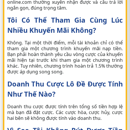
online.com thường xuyên nhận được và câu trả lời
ngắn gọn, đúng trọng tâm.
Tôi Có Thể Tham Gia Cùng Lúc
Nhiều Khuyến Mãi Không?
Không. Tại một thời điểm, mỗi tài khoản chỉ có thể
tham gia một chương trình khuyến mãi nạp tiền.
Bạn phải hoàn thành yêu cầu vòng cược của khuyến
mãi hiện tại trước khi tham gia một chương trình
khác. Tuy nhiên, chương trình hoàn trả 1.5% thường
được áp dụng song song.
Doanh Thu Cược Lô Đề Được Tính
Như Thế Nào?
Doanh thu cược được tính trên tổng số tiền hợp lệ
mà bạn đã đặt cược. Các cược hòa, cược hủy, cược
hai bên sẽ không được tính vào doanh thu.