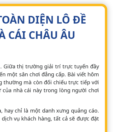
TOÀN DIỆN LÔ ĐỀ
À CÁI CHÂU ÂU
 Giữa thị trường giải trí trực tuyến đầy
n một sân chơi đẳng cấp. Bài viết hôm
g thường mà còn đối chiếu trực tiếp với
ự của nhà cái này trong lòng người chơi
a, hay chỉ là một danh xưng quảng cáo.
 dịch vụ khách hàng, tất cả sẽ được đặt