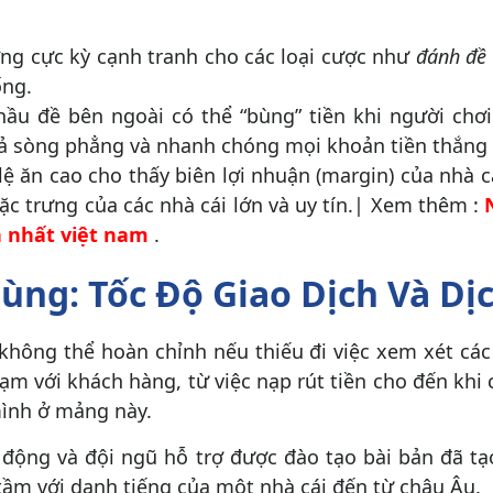
ng cực kỳ cạnh tranh cho các loại cược như
đánh đề 
ống.
u đề bên ngoài có thể “bùng” tiền khi người chơi 
ả sòng phẳng và nhanh chóng mọi khoản tiền thắng c
lệ ăn cao cho thấy biên lợi nhuận (margin) của nhà c
ặc trưng của các nhà cái lớn và uy tín.
| Xem thêm :
n nhất việt nam
.
ùng: Tốc Độ Giao Dịch Và Dị
không thể hoàn chỉnh nếu thiếu đi việc xem xét các
m với khách hàng, từ việc nạp rút tiền cho đến khi c
ình ở mảng này.
 động và đội ngũ hỗ trợ được đào tạo bài bản đã tạ
ầm với danh tiếng của một nhà cái đến từ châu Âu.