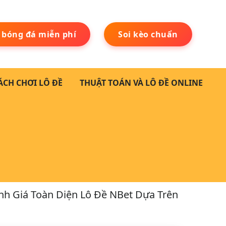
bóng đá miễn phí
Soi kèo chuẩn
ÁCH CHƠI LÔ ĐỀ
THUẬT TOÁN VÀ LÔ ĐỀ ONLINE
nh Giá Toàn Diện Lô Đề NBet Dựa Trên