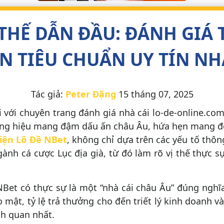
THẾ DẪN ĐẦU: ĐÁNH GIÁ 
N TIÊU CHUẨN UY TÍN NH
Tác giả:
Peter Đặng
15 tháng 07, 2025
i với chuyên trang đánh giá nhà cái lo-de-online.com.
ơng hiệu mang đậm dấu ấn châu Âu, hứa hẹn mang đế
iện Lô Đề NBet
, không chỉ dựa trên các yếu tố thôn
nh cá cược Lục địa già, từ đó làm rõ vị thế thực s
NBet có thực sự là một “nhà cái châu Âu” đúng nghĩ
mật, tỷ lệ trả thưởng cho đến triết lý kinh doanh và
ch quan nhất.