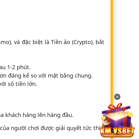
o), và đặc biệt là Tiền ảo (Crypto), bắt
au 1-2 phút.
 hơn đáng kể so với mặt bằng chung.
ới số tiền lớn.
✕
ủa khách hàng lên hàng đầu.
của người chơi được giải quyết tức thì.