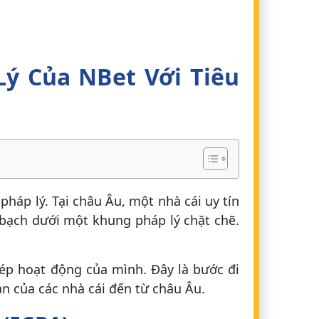
Lý Của NBet Với Tiêu
 pháp lý. Tại châu Âu, một nhà cái uy tín
bạch dưới một khung pháp lý chặt chẽ.
ép hoạt động của mình. Đây là bước đi
n của các nhà cái đến từ châu Âu.