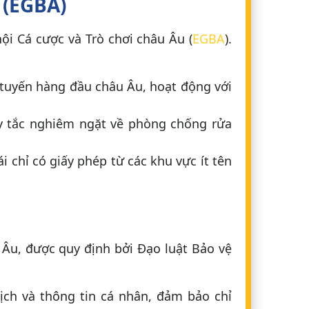
 (EGBA)
hội Cá cược và Trò chơi châu Âu (
EGBA
).
c tuyến hàng đầu châu Âu, hoạt động với
y tắc nghiêm ngặt về phòng chống rửa
 chỉ có giấy phép từ các khu vực ít tên
Âu, được quy định bởi Đạo luật Bảo vệ
ch và thông tin cá nhân, đảm bảo chỉ