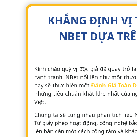
KHẲNG ĐỊNH VỊ 
NBET DỰA TRÊ
Kính chào quý vị độc giả đã quay trở lạ
cạnh tranh, NBet nổi lên như một thư
nay sẽ thực hiện một
Đánh Giá Toàn D
những tiêu chuẩn khắt khe nhất của ngà
Việt.
Chúng ta sẽ cùng nhau phân tích liệu 
Từ giấy phép hoạt động, công nghệ bảo 
lên bàn cân một cách công tâm và khá