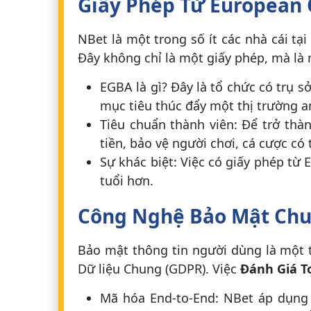
Giấy Phép Từ European 
NBet là một trong số ít các nhà cái tạ
Đây không chỉ là một giấy phép, mà là 
EGBA là gì?
Đây là tổ chức có trụ s
mục tiêu thúc đẩy một thị trường an
Tiêu chuẩn thành viên:
Để trở thàn
tiền, bảo vệ người chơi, cá cược có
Sự khác biệt:
Việc có giấy phép từ E
tuổi hơn.
Công Nghệ Bảo Mật Chu
Bảo mật thông tin người dùng là một 
Dữ liệu Chung (GDPR). Việc
Đánh Giá T
Mã hóa End-to-End:
NBet áp dụng c