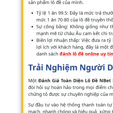
sản phẩm lô đề của mình.
Tỷ lệ 1 ăn 99.5:
Đây là mức trả thưở
mức 1 ăn 70-80 của lô đề truyền th
Sự công bằng:
Không giống như thầ
mạnh mẽ từ châu Âu cam kết chi tr
Biên lợi nhuận thấp:
Việc đưa ra tỷ 
lợi ích với khách hàng, đây là một đ
danh sách
đánh lô đề online uy tí
Trải Nghiệm Người D
Một
Đánh Giá Toàn Diện Lô Đề NBet
đòi hỏi sự hoàn hảo trong mọi điểm chạ
chứng tỏ được sự chuyên nghiệp của m
Sự đầu tư vào hệ thống thanh toán tự
mạch, nhanh chóng và hiệu quả, xứng t