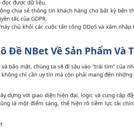
 đọc được dữ liệu.
ông chia sẻ thông tin khách hàng cho bất kỳ bên 
uyên tắc của GDPR.
máy chủ khỏi các cuộc tấn công DDoS và xâm nhập 
Lô Đề NBet Về Sản Phẩm Và T
và bảo mật, chúng ta sẽ đi sâu vào “trái tim” của nhà
 không chỉ cần uy tín mà còn phải mang đến những 
y dựng với giao diện hiện đại, logic và cung cấp đầ
 cũng là một điểm sáng, thể hiện rõ tiềm lực tài ch