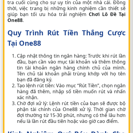
tra cuối cùng cho sự uy tín của một nhà cái. Đồng
thời, việc trang bị những kinh nghiệm cần thiết sẽ
giúp bạn tối ưu hóa trải nghiệm
Chơi Lô Đề Tại
One88
.
Quy Trình Rút Tiền Thắng Cược
Tại One88
Cập nhật thông tin ngân hàng:
Trước khi rút lần
đầu, bạn cần vào mục tài khoản và thêm thông
tin tài khoản ngân hàng chính chủ của mình.
Tên chủ tài khoản phải trùng khớp với họ tên
bạn đã đăng ký.
Tạo lệnh rút tiền:
Vào mục “Rút Tiền”, chọn ngân
hàng đã thêm, nhập số tiền muốn rút và nhấn
xác nhận.
Chờ đợi xử lý:
Lệnh rút tiền của bạn sẽ được bộ
phận tài chính của One88 xử lý. Thời gian chờ
đợi thường từ 15-30 phút, nhưng có thể lâu hơn
nếu là lần rút đầu tiên hoặc vào giờ cao điểm.