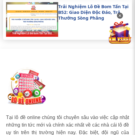
Trải Nghiệm Lô Đề Bom Tấn Tại
B52: Giao Diện Độc Đáo, Trả
✕
Thưởng Sòng Phẳng
Tại lô đề online chúng tôi chuyên sâu vào việc cập nhật
những tin tức mới và chính xác nhất về các nhà cái lô đề
uy tín trên thị trường hiện nay. Đặc biệt, đội ngũ của