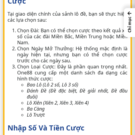
Cược
←
Tại giao diện chính của sảnh lô đề, bạn sẽ thực hiện
các lựa chọn sau:
Chỉ mục
Chọn Đài:
Bạn có thể chọn cược theo kết quả xổ
số của các đài Miền Bắc, Miền Trung hoặc Miền
Nam.
Chọn Ngày Mở Thưởng:
Hệ thống mặc định là
ngày hiện tại, nhưng bạn có thể chọn cược
trước cho các ngày sau.
Chọn Loại Cược:
Đây là phần quan trọng nhất.
One88 cung cấp một danh sách đa dạng các
hình thức cược:
Bao Lô (Lô 2 số, Lô 3 số)
Đánh Đề (Đề đặc biệt, Đề giải nhất, Đề đầu
đuôi)
Lô Xiên (Xiên 2, Xiên 3, Xiên 4)
Ba Càng
Lô Trượt
Nhập Số Và Tiền Cược