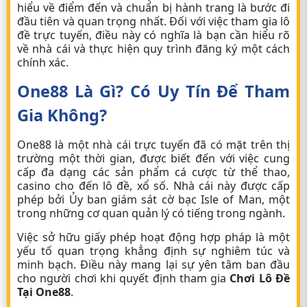
hiểu về điểm đến và chuẩn bị hành trang là bước đi
đầu tiên và quan trọng nhất. Đối với việc tham gia lô
đề trực tuyến, điều này có nghĩa là bạn cần hiểu rõ
về nhà cái và thực hiện quy trình đăng ký một cách
chính xác.
One88 Là Gì? Có Uy Tín Để Tham
Gia Không?
One88 là một nhà cái trực tuyến đã có mặt trên thị
trường một thời gian, được biết đến với việc cung
cấp đa dạng các sản phẩm cá cược từ thể thao,
casino cho đến lô đề, xổ số. Nhà cái này được cấp
phép bởi Ủy ban giám sát cờ bạc Isle of Man, một
trong những cơ quan quản lý có tiếng trong ngành.
Việc sở hữu giấy phép hoạt động hợp pháp là một
yếu tố quan trọng khẳng định sự nghiêm túc và
minh bạch. Điều này mang lại sự yên tâm ban đầu
cho người chơi khi quyết định tham gia
Chơi Lô Đề
Tại One88
.