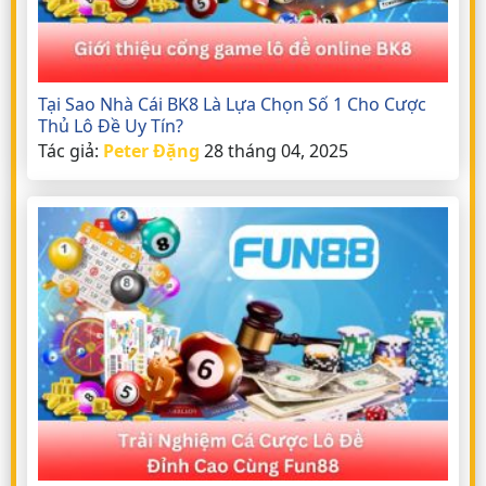
Tại Sao Nhà Cái BK8 Là Lựa Chọn Số 1 Cho Cược
Thủ Lô Đề Uy Tín?
Tác giả:
Peter Đặng
28 tháng 04, 2025