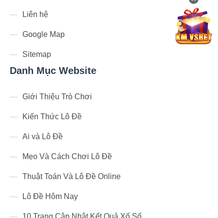
Liên hệ
Google Map
Sitemap
Danh Mục Website
Giới Thiệu Trò Chơi
Kiến Thức Lô Đề
Ai và Lô Đề
Mẹo Và Cách Chơi Lô Đề
Thuật Toán Và Lô Đề Online
Lô Đề Hôm Nay
10 Trang Cập Nhật Kết Quả Xổ Số