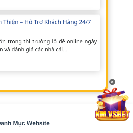
n Thiện – Hỗ Trợ Khách Hàng 24/7
n trong thị trường lô đề online ngày
n và đánh giá các nhà cái...
✕
Danh Mục Website