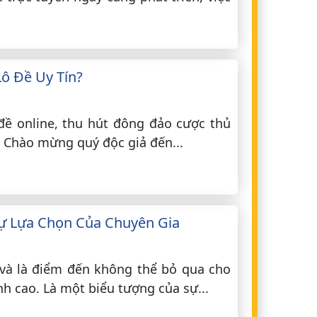
Lô Đề Uy Tín?
 đề online, thu hút đông đảo cược thủ
. Chào mừng quý độc giả đến...
Sự Lựa Chọn Của Chuyên Gia
 và là điểm đến không thể bỏ qua cho
h cao. Là một biểu tượng của sự...