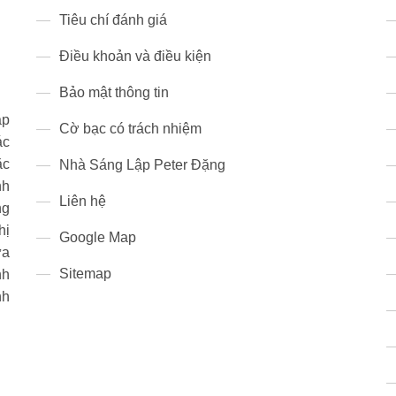
Tiêu chí đánh giá
Điều khoản và điều kiện
Bảo mật thông tin
ập
Cờ bạc có trách nhiệm
ác
ặc
Nhà Sáng Lập Peter Đặng
nh
Liên hệ
ng
hị
Google Map
ưa
Sitemap
nh
nh