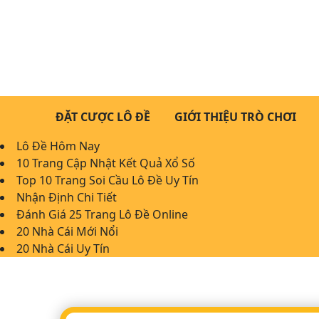
ĐẶT CƯỢC LÔ ĐỀ
GIỚI THIỆU TRÒ CHƠI
Lô Đề Hôm Nay
10 Trang Cập Nhật Kết Quả Xổ Số
Top 10 Trang Soi Cầu Lô Đề Uy Tín
Nhận Định Chi Tiết
Đánh Giá 25 Trang Lô Đề Online
20 Nhà Cái Mới Nổi
20 Nhà Cái Uy Tín