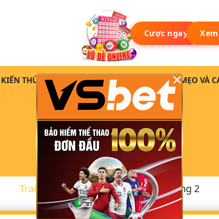
Cược ngay
Xem 
×
KIẾN THỨC LÔ ĐỀ
AI VÀ LÔ ĐỀ ONLINE
MẸO VÀ C
Trang Chủ
|
20 Nhà Cái Uy Tín
|
Trang 2