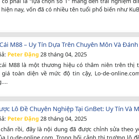
 có phải là "lựa chọn số 1" mang đến trải nghiệm đỉn
hiện nay, vốn đã có nhiều tên tuổi phổ biến như KuB
Cái M88 – Uy Tín Dựa Trên Chuyên Môn Và Đánh 
iả:
Peter Đặng
28 tháng 04, 2025
cái M88 là một thương hiệu có thâm niên trên thị t
 giá toàn diện về mức độ tin cậy, Lo-de-online.c
....
ược Lô Đề Chuyên Nghiệp Tại GnBet: Uy Tín Và 
iả:
Peter Đặng
28 tháng 04, 2025
chắn rồi, đây là nội dung đã được chỉnh sửa theo y
ủa Lo-de-online.com. Trong bối cảnh thị trường lô đề