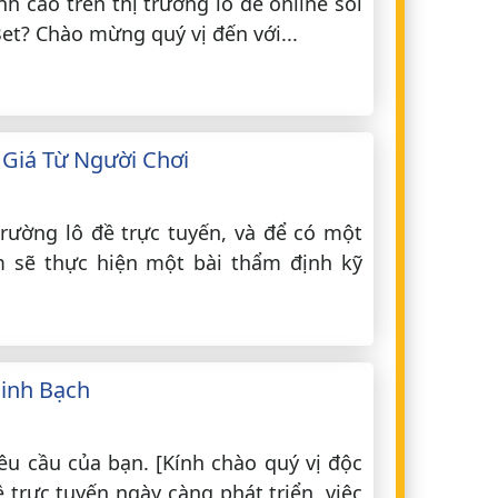
h cao trên thị trường lô đề online sôi
et? Chào mừng quý vị đến với...
Giá Từ Người Chơi
rường lô đề trực tuyến, và để có một
om sẽ thực hiện một bài thẩm định kỹ
Minh Bạch
êu cầu của bạn. [Kính chào quý vị độc
 trực tuyến ngày càng phát triển, việc